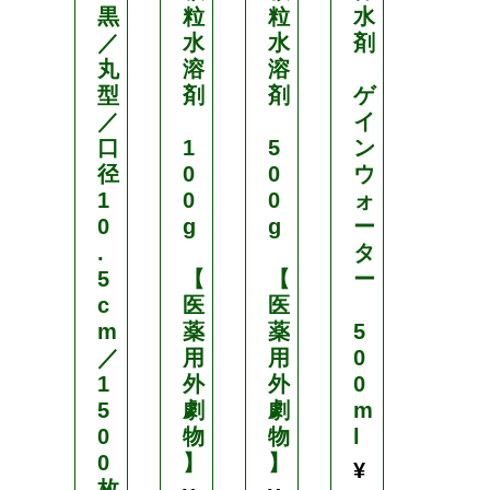
黒
粒
粒
水
／
水
水
剤
再
丸
溶
溶
生
型
剤
剤
ゲ
紙
／
イ
エ
口
1
5
ン
コ
径
0
0
ウ
ポ
1
0
0
ォ
ッ
0
g
g
ー
ト
.
タ
5
【
【
ー
5
c
医
医
.
m
薬
薬
5
5
／
用
用
0
c
1
外
外
0
m
5
劇
劇
m
/
0
物
物
l
8
0
】
】
.
¥
枚
0