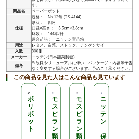
す。
商品名
ペーパーポット
規格： No.12号 (TS-4144)
形状： 四角
仕様
口径×高さ： 3.5cm×3.8cm
鉢数： 144本/冊
適合苗箱： ニッテン育苗箱
用途
レタス、白菜、ストック、チンゲンサイ
入数
300冊
メーカー
ニッテン(日本甜菜製糖)
※改良やリニューアルに伴い、パッケージ・内容等予告
備考
なく変更する場合がございます。予めご了承ください。
この商品を見た人はこんな商品も見ています
ポ
モ
モ
ニ
そ
リ
ス
ス
ッ
の
ポ
ピ
ピ
テ
ま
ッ
ラ
ラ
ン
ま
ト
ン
ン
定
顆
顆
保
植