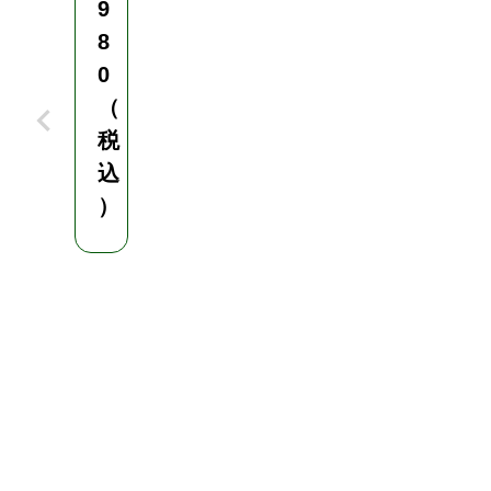
9
）
8
0
（
税
込
）