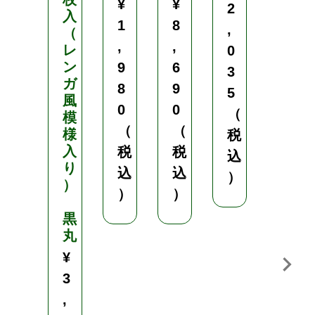
¥
¥
2
入
c
1
8
,
（
m
,
,
レ
/
0
ン
1
9
6
3
ガ
0
8
9
5
風
.
0
0
（
模
0
（
（
様
c
税
入
m
税
税
込
り
込
込
¥
）
）
）
）
2
4
黒
丸
0
¥
（
3
税
,
込