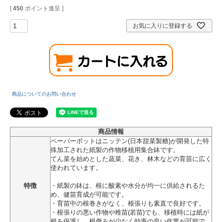
[
450
ポイント進呈 ]
お気に入りに登録する
商品についてのお問い合わせ
商品情報
ペーパーポットはニッテン(日本甜菜製糖)が開発した特
殊加工された紙製の作物移植用集合鉢です。
てん菜を始めとした蔬菜、花き、林木などの育苗に広く
使われています。
特徴
・紙製の鉢は、根に酸素や水分が均一に供給されるた
め、健苗育成が可能です。
・育苗中の根巻きがなく、根張りも素直で良好です。
・根張りの悪い作物や稚苗(若苗)でも、移植時には紙が
根を保護し、根傷みが少なく効率の良い作業が可能で