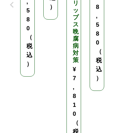
,
数
リ
）
8
1
ッ
5
,
9
プ
8
0
ス
5
0
晩
8
（
お
腐
0
得
病
税
（
な
対
込
ケ
策
税
）
ー
¥
込
ス
7
）
販
,
売
6
8
0
1
冊
0
入
（
り
税