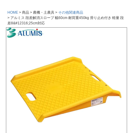
HOME
商品
農機・土農具
その他関連商品
アルミス 段差解消スロープ 幅60cm 耐荷重450kg 滑り止め付き 軽量 段
差8&#12316;25cm対応