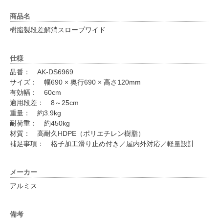
商品名
樹脂製段差解消スロープワイド
仕様
品番： AK-DS6969
サイズ： 幅690 × 奥行690 × 高さ120mm
有効幅： 60cm
適用段差： 8～25cm
重量： 約3.9kg
耐荷重： 約450kg
材質： 高耐久HDPE（ポリエチレン樹脂）
補足事項： 格子加工滑り止め付き／屋内外対応／軽量設計
メーカー
アルミス
備考