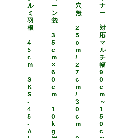
チ
ル
ー
穴
ナ
ェ
ミ
ン
無
ー
ー
羽
袋
ン
根
2
対
ポ
3
5
応
ッ
4
5
c
マ
ト
5
c
m
ル
c
m
/
チ
L
m
×
2
幅
P
6
7
9
3
S
0
c
0
5
K
c
m
c
3
S
m
/
m
-
-
3
～
3
4
1
0
1
0
5
0
c
5
-
k
m
0
径
A
g
c