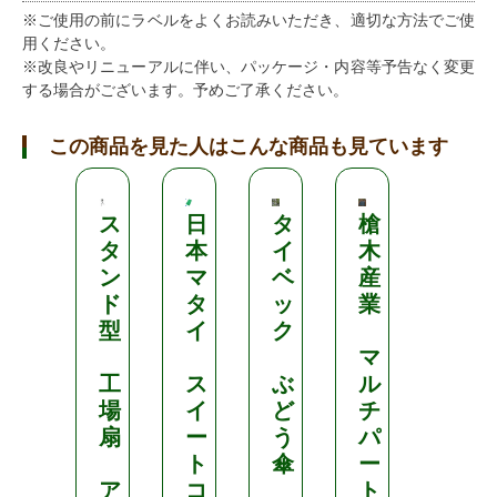
※ご使用の前にラベルをよくお読みいただき、適切な方法でご使
用ください。
※改良やリニューアルに伴い、パッケージ・内容等予告なく変更
する場合がございます。予めご了承ください。
この商品を見た人はこんな商品も見ています
ニ
ス
日
タ
槍
ッ
タ
本
イ
木
テ
ン
マ
ベ
産
ン
ド
タ
ッ
業
型
イ
ク
ロ
マ
ン
工
ス
ぶ
ル
グ
場
イ
ど
チ
ピ
扇
ー
う
パ
ッ
ト
傘
ー
チ
ア
コ
ト