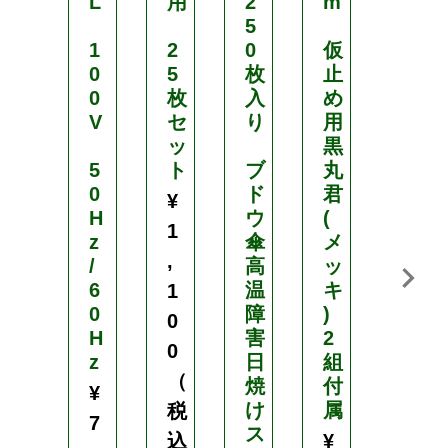
3
L
用
2
m
.
5
5
1
2
0
仮
c
0
5
枚
止
m
0
枚
入
め
×
V
セ
り
用
高
ッ
黒
3
5
ト
ブ
丸
c
0
ド
君
¥
m
H
ウ
(
1
z
傘
メ
,
株
/
高
ッ
間
6
温
キ
1
3
0
障
)
0
0
H
害
2
0
c
z
日
組
（
m
焼
付
¥
け
属
税
7
穴
ス
込
¥