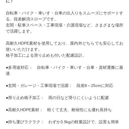
に！
自転車・バイク・車いす・台車の出入りをスムーズにサポートす
る、段差解消スロープです。
玄関・駐車スペース・工事現場・介護現場など、さまざまな場所
で活躍します。
高耐久HDPE素材を使用しており、屋内外どちらでも安心してお
使いいただけます。
格子加工による滑り止めも付いた配慮設計。
●多用途対応： 自転車・バイク・車いす・台車・資材運搬に最
適
●玄関・ガレージ・工事現場で活躍： 段差8～25cmに対応
●滑り止め格子加工： 雨の日など滑りにくいように配慮
●高耐久HDPE素材： 軽くて丈夫、耐候性にも優れ長持ち
●持ち運びラクラク： わずか3.9kgの軽量設計で、設置も簡単