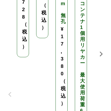
7
m
コ
-
（
2
ン
A
税
無
テ
L
8
込
孔
ナ
（
1
1
）
¥
税
個
0
1
込
用
0
7
リ
V
）
ヤ
,
カ
5
3
ー
0
8
H
0
最
z
大
/
（
使
6
税
用
0
込
荷
H
）
重
z
6