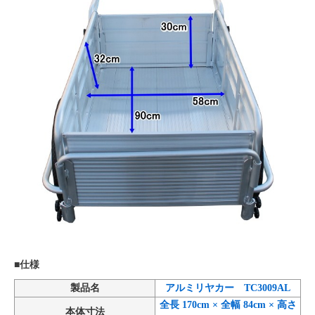
■仕様
製品名
アルミリヤカー TC3009AL
全長 170cm × 全幅 84cm × 高さ
本体寸法