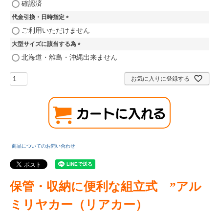
(
確認済
必
代金引換・日時指定
須
)
(
ご利用いただけません
必
大型サイズに該当する為
須
)
(
北海道・離島・沖縄出来ません
必
須
お気に入りに登録する
)
商品についてのお問い合わせ
保管・収納に便利な組立式 ”アル
ミリヤカー（リアカー）