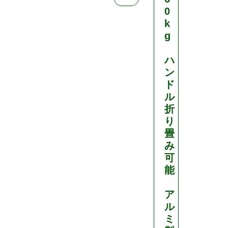
¥
0
7
k
,
g
5
ハ
8
ン
0
ド
（
ル
折
税
り
込
畳
）
み
可
能
ア
ル
ミ