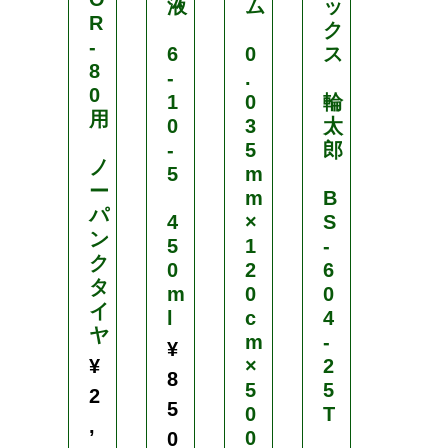
液
ム
ッ
扇
R
ク
-
6
0
ス
ア
8
-
.
ル
0
1
0
輪
ミ
用
0
3
太
羽
-
5
郎
根
ノ
5
m
ー
m
B
4
パ
4
×
S
5
ン
5
1
-
c
ク
0
2
6
m
タ
m
0
0
イ
l
c
4
S
ヤ
m
-
K
¥
¥
×
2
S
8
5
5
-
2
5
0
T
4
,
0
5
0