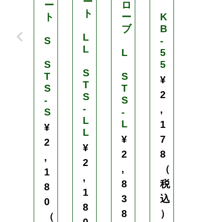
ー
ー
ロ
-
ト
ト
ー
K
5
ブ
B
6
L
S
-
¥
L
L
5
2
S
5
S
,
T
S
¥
T
S
T
1
2
S
-
S
7
-
,
S
-
8
L
L
1
¥
L
（
¥
7
2
¥
税
2
8
,
2
込
,
（
1
,
）
8
税
8
1
3
込
0
8
8
）
（