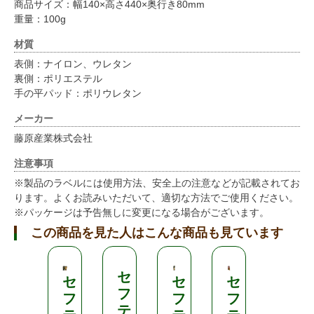
商品サイズ：幅140×高さ440×奥行き80mm
重量：100g
材質
表側：ナイロン、ウレタン
裏側：ポリエステル
手の平パッド：ポリウレタン
メーカー
藤原産業株式会社
注意事項
※製品のラベルには使用方法、安全上の注意などが記載されてお
ります。よくお読みいただいて、適切な方法でご使用ください。
※パッケージは予告無しに変更になる場合がございます。
この商品を見た人はこんな商品も見ています
セ
セ
セ
セ
セ
フ
フ
フ
フ
フ
テ