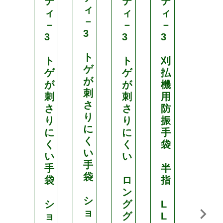
テ
テ
テ
テ
ィ
ィ
ィ
ィ
ィ
－
－
－
－
－
3
3
3
3
3
ト
ト
ト
刈
刈
ゲ
ゲ
ゲ
払
払
が
が
が
機
機
刺
刺
刺
用
用
さ
さ
さ
防
防
り
り
り
振
振
に
に
に
手
手
く
く
く
袋
袋
い
い
い
手
手
半
L
袋
袋
ロ
指
L
ン
シ
シ
グ
L
K
ョ
ョ
グ
L
B