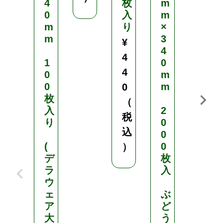
4
枚
m
)
0
入
m
m
り
×
2
m
3
0
¥
4
枚
4
1
0
入
4
0
m
り
0
m
0
¥
枚
（
4
入
2
税
4
り
0
込
0
0
(
0
）
（
デ
枚
税
ラ
入
込
ウ
ェ
ぶ
）
ア
ど
大
う