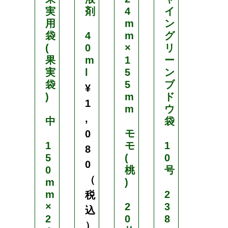
実
剤
4
イ
0
用
m
ン
m
袋
4
m
グ
m
(
0
×
リ
×
果
m
1
ー
2
実
l
5
ン
7
袋
5
ブ
0
¥
)
m
ド
m
1
m
ウ
m
,
中
袋
モ
ぶ
0
1
モ
1
ど
8
5
(
0
う
0
0
桃
号
（
m
)
(
m
2
葡
税
×
2
3
萄
込
2
0
8
大
）