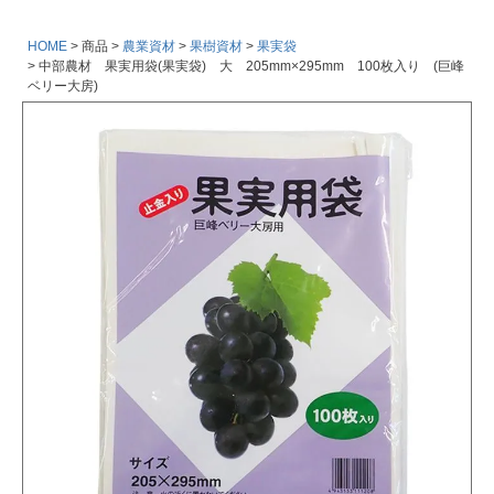
HOME
商品
農業資材
果樹資材
果実袋
中部農材 果実用袋(果実袋) 大 205mm×295mm 100枚入り (巨峰
ベリー大房)