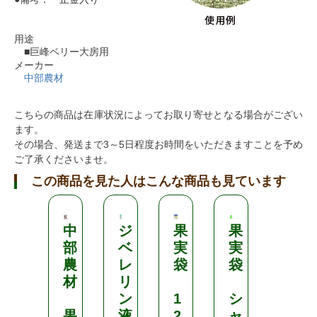
用途
■巨峰ベリー大房用
メーカー
中部農材
こちらの商品は在庫状況によってお取り寄せとなる場合がござい
ます。
その場合、発送まで3～5日程度お時間をいただきますことを予め
ご了承くださいませ。
この商品を見た人はこんな商品も見ています
中
ジ
果
果
果
部
ベ
実
実
実
農
レ
袋
袋
袋
材
リ
ン
1
シ
1
果
液
2
ャ
9