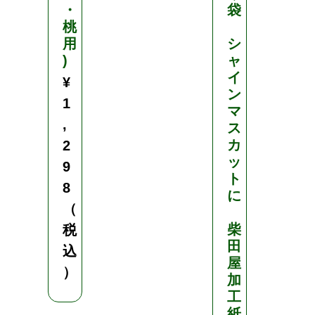
・
袋
桃
用
シ
)
ャ
イ
¥
ン
1
マ
,
ス
カ
2
ッ
9
ト
8
に
（
柴
税
田
込
屋
）
加
工
紙