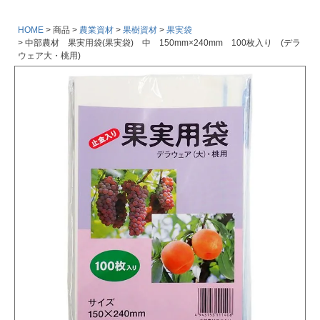
HOME
商品
農業資材
果樹資材
果実袋
中部農材 果実用袋(果実袋) 中 150mm×240mm 100枚入り (デラ
ウェア大・桃用)