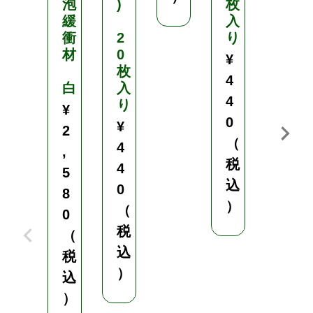
泡
)
枚
0
緩
入
0
衝
2
り
材
0
(
¥
枚
白
4
白
入
)
4
り
¥
目
0
¥
2
合
（
4
,
6
税
4
m
5
込
m
0
8
）
（
0
巾
税
（
2
込
m
税
×
）
込
長
）
さ