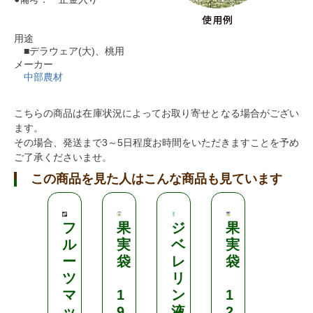
用途
■デラウェア(大)、桃用
メーカー
中部農材
こちらの商品は在庫状況によってお取り寄せとなる場合がござい
ます。
その場合、発送まで3～5日程度お時間をいただきますことを予め
ご了承くださいませ。
この商品を見た人はこんな商品も見ています
フ
果
ジ
果
日
ル
実
ベ
実
本
ー
袋
レ
袋
ワ
ツ
リ
イ
マ
1
ン
1
ド
ッ
9
液
2
ク