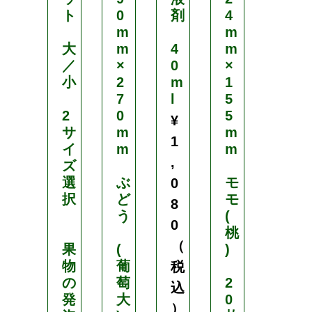
ト
0
剤
4
ロ
m
m
ス
大
m
4
m
／
×
0
×
ワ
小
2
m
1
イ
7
l
5
ド
2
0
5
ラ
¥
サ
m
m
ッ
1
イ
m
m
セ
,
ズ
ル
選
ぶ
モ
防
0
択
ど
モ
風
8
う
(
ネ
0
桃
ッ
（
果
(
)
ト
物
葡
税
の
萄
2
N
込
発
大
0
6
）