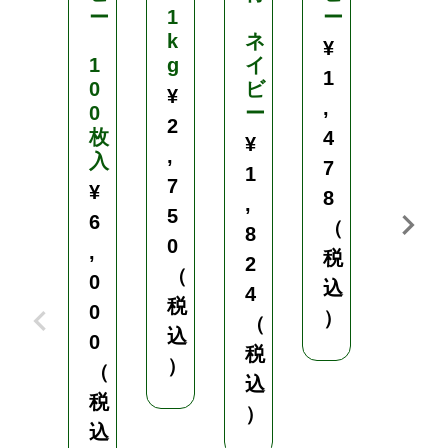
ー
1
ー
k
ネ
3
¥
1
g
イ
k
1
0
ビ
g
¥
,
0
ー
¥
2
枚
4
¥
2
,
入
7
1
,
7
¥
8
,
5
5
6
（
8
0
0
,
税
2
0
（
0
込
4
（
税
0
）
（
税
込
0
税
込
）
（
込
）
税
）
込