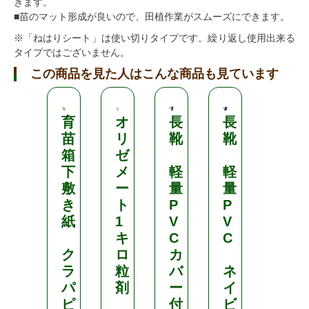
きます。
■苗のマット形成が良いので、田植作業がスムーズにできます。
※「ねはりシート」は使い切りタイプです。繰り返し使用出来る
タイプではございません。
この商品を見た人はこんな商品も見ています
育
オ
長
長
ブ
苗
リ
靴
靴
ラ
箱
ゼ
シ
下
メ
軽
軽
ン
敷
ー
量
量
ト
き
ト
P
P
レ
紙
1
V
V
ボ
キ
C
C
ン
ク
ロ
カ
粉
ラ
粒
バ
ネ
剤
パ
剤
ー
イ
D
ピ
付
ビ
L