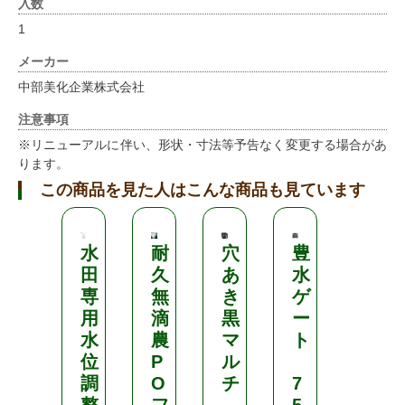
入数
1
メーカー
中部美化企業株式会社
注意事項
※リニューアルに伴い、形状・寸法等予告なく変更する場合があ
ります。
この商品を見た人はこんな商品も見ています
水
耐
穴
豊
鬼
田
久
あ
水
頭
専
無
き
ゲ
忠
用
滴
黒
ー
兵
水
農
マ
ト
衛
位
P
ル
商
調
O
チ
7
店
整
フ
5