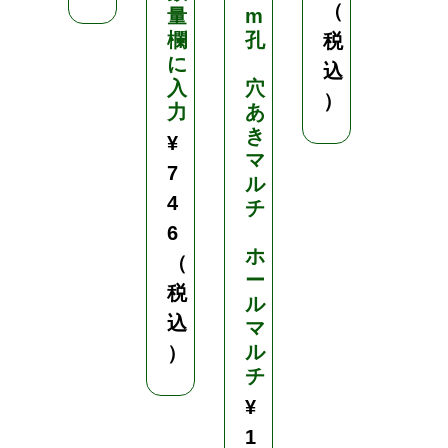
（
量
m
5
欄
孔
0
税
に
込
¥
入
穴
）
2
力
あ
,
き
¥
マ
1
7
ル
8
4
チ
0
6
（
ホ
（
ー
税
税
ル
込
込
マ
）
ル
）
チ
¥
1