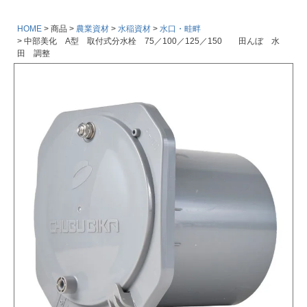
HOME
商品
農業資材
水稲資材
水口・畦畔
中部美化 A型 取付式分水栓 75／100／125／150 田んぼ 水
田 調整