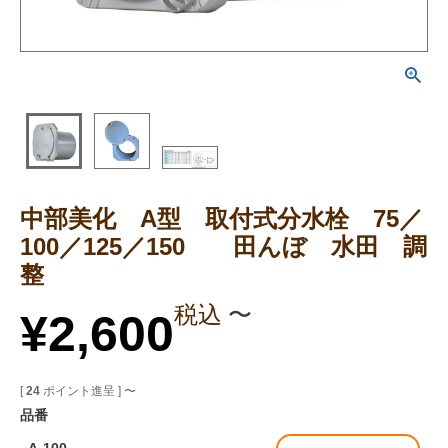
中部美化 A型 取付式分水栓 75／
100／125／150 田んぼ 水田 調
整
税込
〜
¥
2,600
[
24
ポイント進呈 ]
〜
品番
A-100