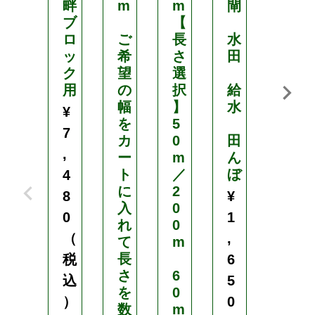
畔
m
m
閘
ブ
【
K
ロ
ご
長
水
M
ッ
希
さ
田
W
ク
望
選
1
用
の
択
給
型
幅
】
水
¥
を
5
7
7
カ
0
田
5
,
ー
m
ん
／
ト
／
ぼ
1
4
に
2
0
8
¥
入
0
0
0
1
れ
0
／
（
,
て
m
1
長
2
税
6
さ
6
5
込
5
を
0
／
）
0
数
m
1