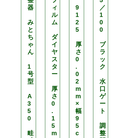
器
ィ
9
／
K
ル
1
1
M
み
ム
2
0
式
と
5
0
ち
ダ
水
ゃ
イ
厚
ブ
口
ん
ヤ
さ
ラ
パ
ス
0
ッ
イ
1
タ
.
ク
プ
号
ー
0
型
2
水
通
厚
m
口
常
A
さ
m
ゲ
使
3
0
×
ー
用
5
.
幅
ト
型
0
1
9
取
5
5
調
水
畦
m
c
整
弁