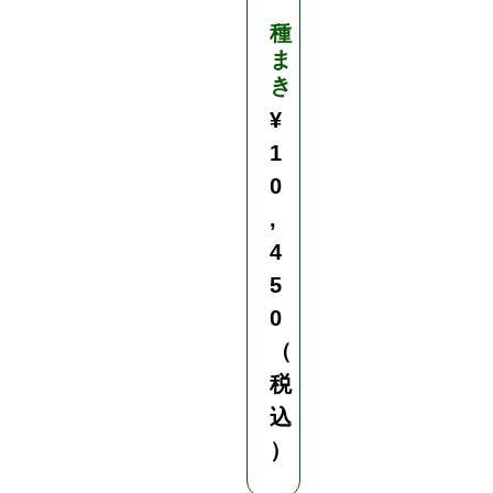
種
ま
き
¥
1
0
,
4
5
0
（
税
込
）