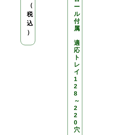
（
ー
種
ル
器
税
付
込
¥
属
）
3
5
適
応
,
ト
7
レ
5
イ
0
1
2
（
8
税
～
込
2
）
2
0
穴