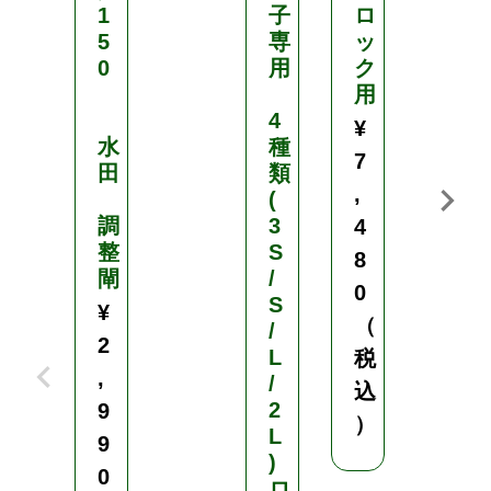
1
子
ロ
T
5
専
ッ
T
0
用
ク
-
用
2
4
0
¥
水
種
0
7
田
類
L
,
(
調
3
(
4
整
S
2
8
閘
/
0
0
S
0
¥
（
/
穴
2
L
)
税
,
/
込
2
育
9
）
L
苗
9
)
用
0
ロ
播