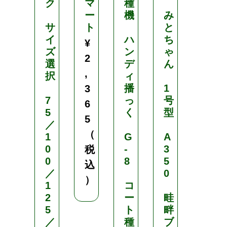
ク
マ
種
ト
ー
機
み
ル
サ
ト
と
イ
ハ
ち
タ
¥
ズ
ン
ゃ
キ
2
選
デ
ん
イ
,
択
ィ
ワ
播
1
ン
3
7
っ
号
ウ
6
5
く
型
ェ
5
／
イ
（
1
G
A
・
0
-
3
セ
税
0
8
5
ル
込
／
0
ト
）
1
コ
レ
2
ー
畦
イ
5
ト
畔
用
／
種
ブ