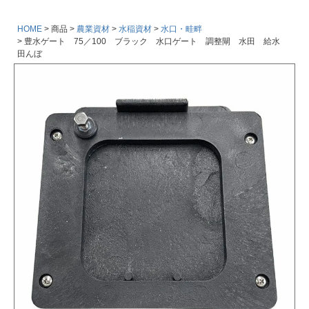
HOME
商品
農業資材
水稲資材
水口・畦畔
豊水ゲート 75／100 ブラック 水口ゲート 調整閘 水田 給水
田んぼ