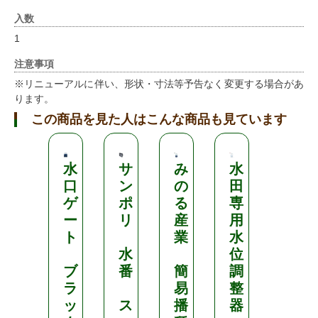
入数
1
注意事項
※リニューアルに伴い、形状・寸法等予告なく変更する場合があ
ります。
この商品を見た人はこんな商品も見ています
水
サ
み
水
住
口
ン
の
田
化
ゲ
ポ
る
専
農
ー
リ
産
用
業
ト
業
水
資
水
位
材
ブ
番
簡
調
ラ
易
整
ポ
ッ
ス
播
器
ッ