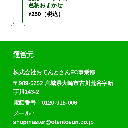
色柄おまかせ
ー）
¥
250
（税込）
¥
1,1
運営元
株式会社おてんとさんEC事業部
〒989-6252 宮城県大崎市古川荒谷字新
芋川143-2
電話番号：0120-915-006
メール：
shopmaster@otentosun.co.jp