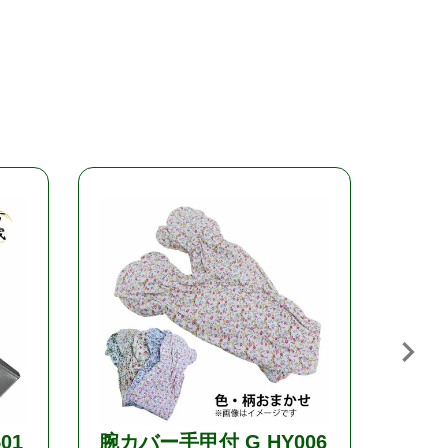
01
腕カバー手甲付 G HY006
プラ