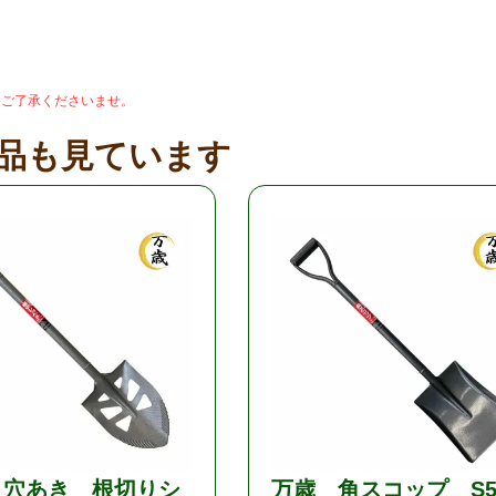
めご了承くださいませ。
品も見ています
 穴あき 根切りシ
万歳 角スコップ S5