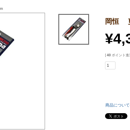
mm
岡恒 剪
¥
4,
[
40
ポイント進呈
商品について