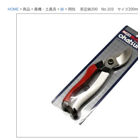
HOME
商品
農機・土農具
鋏
岡恒 剪定鋏200 No.103 サイズ200