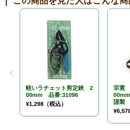
この商品を見た人はこんな商
軽いラチェット剪定鋏 2
宗寛
00mm 品番:31096
00m
謹製
¥
1,298
（税込）
¥
6,57