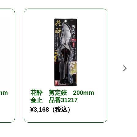
岡恒
サイ
¥
1,2
mm
花酔 剪定鋏 200mm
金止 品番31217
¥
3,168
（税込）