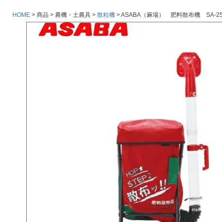
HOME
商品
農機・土農具
散粒機
ASABA（麻場） 肥料散布機 SA-25