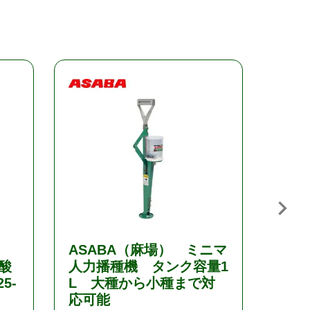
ASABA（麻場） ミニマ
サカ
酸
人力播種機 タンク容量1
布・
5-
L 大種から小種まで対
液肥
応可能
20 1