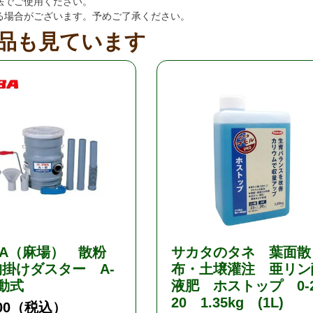
法でご使用ください。
る場合がございます。予めご了承ください。
品も見ています
BA（麻場） 散粉
サカタのタネ 葉面散
掛けダスター A-
布・土壌灌注 亜リン
動式
液肥 ホストップ 0-2
20 1.35kg (1L)
00
（税込）