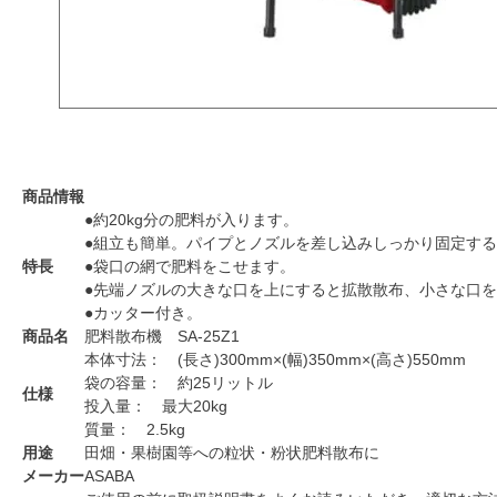
商品情報
●約20kg分の肥料が入ります。
●組立も簡単。パイプとノズルを差し込みしっかり固定す
特長
●袋口の網で肥料をこせます。
●先端ノズルの大きな口を上にすると拡散散布、小さな口
●カッター付き。
商品名
肥料散布機 SA-25Z1
本体寸法： (長さ)300mm×(幅)350mm×(高さ)550mm
袋の容量： 約25リットル
仕様
投入量： 最大20kg
質量： 2.5kg
用途
田畑・果樹園等への粒状・粉状肥料散布に
メーカー
ASABA