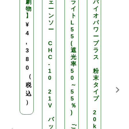
劇
ェ
ラ
バ
器
物
ー
イ
イ
】
ン
ト
オ
バ
ソ
L
パ
ス
¥
ー
5
ワ
こ
4
5
ー
ま
,
C
(
プ
き
H
遮
ラ
3
C
光
ス
タ
8
-
率
ン
0
1
5
粉
ク
（
0
0
末
容
～
タ
量
税
2
5
イ
約
込
1
5
プ
2
）
V
％
.
)
2
5
バ
0
k
ッ
ご
k
g