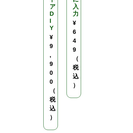
ア
入
D
力
I
¥
Y
6
¥
4
9
9
,
（
9
税
0
込
0
）
（
税
込
）