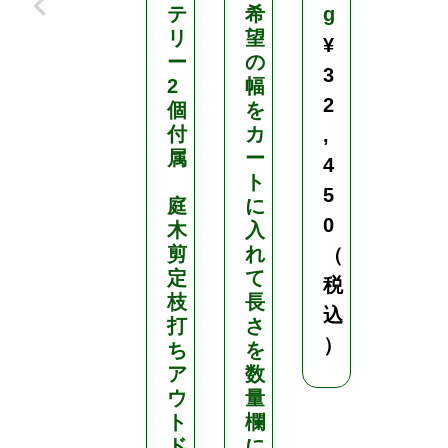
テ
希
g
¥
リ
望
¥
6
ー
の
3
,
2
幅
2
個
を
9
付
カ
,
3
属
ー
4
0
ト
5
（
庭
に
0
木
入
税
剪
れ
（
込
定
て
税
）
枝
長
込
打
さ
）
ち
を
ア
数
ウ
量
ト
欄
ド
に