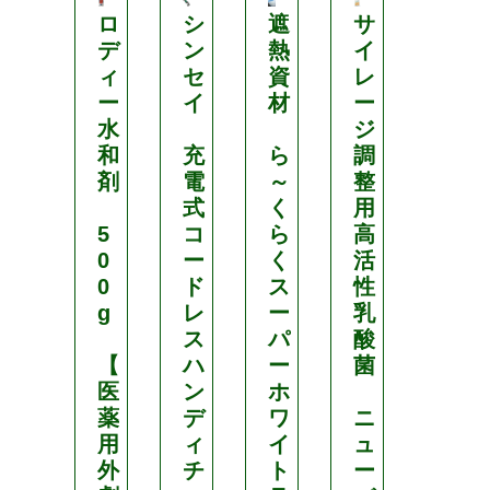
ロ
シ
遮
サ
カ
デ
ン
熱
イ
ネ
ィ
セ
資
レ
シ
ー
イ
材
ー
ョ
水
ジ
ウ
和
充
ら
調
剤
電
～
整
バ
式
く
用
ス
5
コ
ら
高
ア
0
ー
く
活
ミ
0
ド
ス
性
ド
g
レ
ー
乳
微
ス
パ
酸
粒
【
ハ
ー
菌
剤
医
ン
ホ
専
薬
デ
ワ
ニ
用
用
ィ
イ
ュ
散
外
チ
ト
ー
布