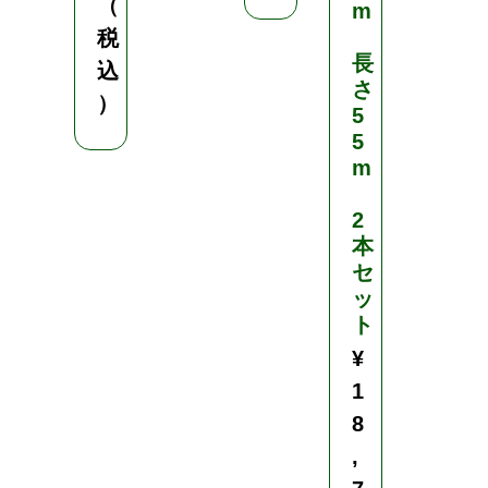
（
m
税
長
込
さ
）
5
5
m
2
本
セ
ッ
ト
¥
1
8
,