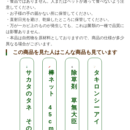
・食品ではありません。人またはペットが過って食べないよう注
意してください。
・お子様の手の届かない所に保管してください。
・直射日光を避け、乾燥したところに保管してください。
・万が一カビ上のものが発生しても、これは菌類の一種で品質に
は影響ありません。
・本品は自然物を原材料としておりますので、商品の仕様が多少
異なる場合がございます。
この商品を見た人はこんな商品も見ています
サ
棒
除
タ
D
カ
ネ
草
キ
A
タ
ッ
剤
ロ
I
の
ト
ン
M
タ
草
シ
ネ
4
無
ー
防
5
大
ア
草
そ
c
臣
イ
シ
の
m
ー