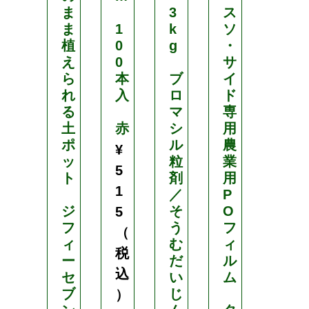
ま
3
ス
ト
ま
1
k
ソ
押
植
0
g
・
さ
え
0
サ
え
ら
本
ブ
イ
ピ
れ
入
ロ
ド
ン
る
マ
専
シ
土
赤
シ
用
ャ
ポ
ル
農
ー
¥
ッ
粒
業
ク
5
ト
剤
用
ア
1
／
P
ン
ジ
そ
O
5
カ
フ
う
フ
ー
（
ィ
む
ィ
1
税
ー
だ
ル
5
込
セ
い
ム
c
ブ
じ
）
m