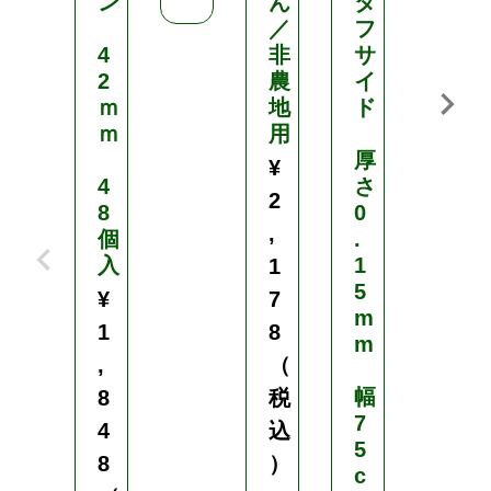
ン
ん
タ
／
フ
5
4
非
サ
0
2
農
イ
本
ｍ
地
ド
入
ｍ
用
り
厚
¥
¥
4
さ
2
1
8
0
,
,
個
.
入
1
1
5
5
¥
7
1
m
1
8
8
m
,
（
（
幅
8
税
税
7
4
込
込
5
8
）
）
c