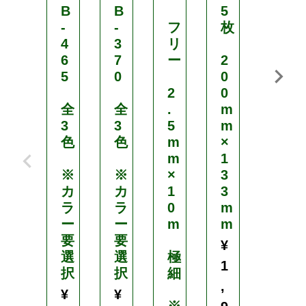
B
B
5
2
-
-
フ
枚
5
4
3
リ
5
6
7
ー
2
m
5
0
0
m
2
0
×
全
全
.
m
4
3
3
5
m
0
色
色
m
×
P
m
1
※
※
×
3
1
カ
カ
1
3
0
ラ
ラ
0
m
イ
ー
ー
m
m
ン
要
要
チ
¥
選
選
極
1
択
択
細
純
,
国
¥
¥