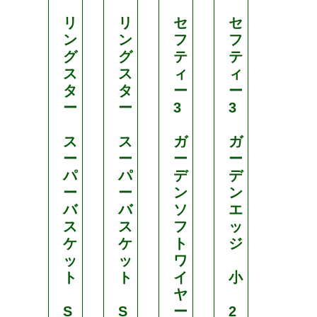
リ
リ
セ
セ
セ
ン
ン
フ
フ
フ
グ
グ
テ
テ
テ
ス
ス
ィ
ィ
ィ
タ
タ
ー
ー
ー
ー
ー
3
3
3
ス
ス
ガ
ガ
名
ー
ー
ー
ー
刀
パ
パ
デ
デ
チ
ー
ー
ン
ン
ッ
バ
バ
ソ
エ
プ
ス
ス
フ
ッ
ソ
ケ
ケ
ト
ジ
ー
ッ
ッ
ワ
ト
ト
イ
小
一
ヤ
閃
S
S
ー
2