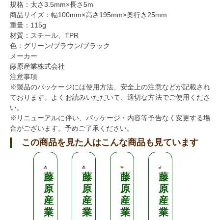
規格：太さ3.5mm×長さ5m
商品サイズ：幅100mm×高さ195mm×奥行き25mm
重量：115g
材質：スチール、TPR
色：グリーン/ブラウン/ブラック
メーカー
藤原産業株式会社
注意事項
※製品のパッケージには使用方法、安全上の注意などが記載され
ております。よくお読みいただいて、適切な方法でご使用くださ
い。
※リニューアルに伴い、パッケージ・内容等予告なく変更する場
合がございます。予めご了承ください。
この商品を見た人はこんな商品も見ています
藤
藤
藤
藤
藤
原
原
原
原
原
産
産
産
産
産
業
業
業
業
業