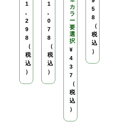
※
産
9
1
1
カ
5
,
,
ラ
J
8
ー
I
2
0
（
要
S
9
7
選
規
税
8
8
択
格
込
（
（
適
¥
）
合
税
税
4
品
込
込
3
¥
）
）
7
2
（
,
税
8
込
3
）
8
（