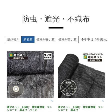
防虫・遮光・不織布
4
件中
1
-
4
件表示
並び替え
新着順
価格が安い順
価格が高い順
遮光ネット 日除け 紫外線対策 サン
遮光ネット 日除け 紫外線対策 サン
シェード 霜よけ ハトメ
シェード 霜よけ