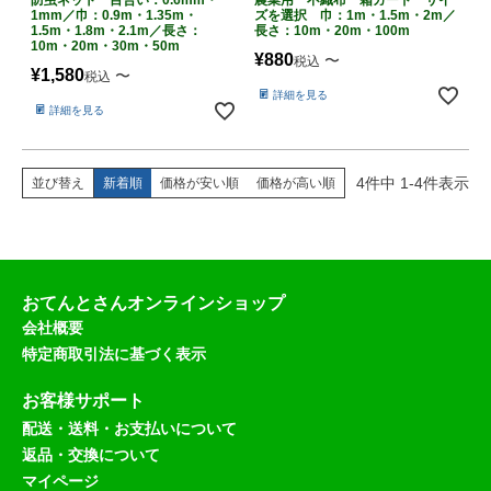
防虫ネット 目合い：0.6mm・
農業用 不織布 霜ガード サイ
1mm／巾：0.9m・1.35m・
ズを選択 巾：1m・1.5m・2m／
1.5m・1.8m・2.1m／長さ：
長さ：10m・20m・100m
10m・20m・30m・50m
¥
880
〜
税込
¥
1,580
〜
税込
詳細を見る
詳細を見る
4
件中
1
-
4
件表示
並び替え
新着順
価格が安い順
価格が高い順
おてんとさんオンラインショップ
会社概要
特定商取引法に基づく表示
お客様サポート
配送・送料・お支払いについて
返品・交換について
マイページ