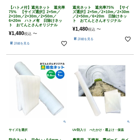
【ハトメ付】遮光ネット 遮光率
遮光ネット 遮光率75% 【サイ
75% 【サイズ選択】2×5m／
ズ選択】2×5m／2×10m／2×30m
2×10m／2×30m／2×50m／
／2×50m／6×20m 日除けネッ
6×20m ハトメ有 日除けネッ
ト おてんとさんオリジナル
ト おてんとさんオリジナル
¥
1,480
〜
税込
¥
1,480
〜
税込
詳細を見る
詳細を見る
サイズを選択
UV剤入り べたかけ・霜よけ・保温