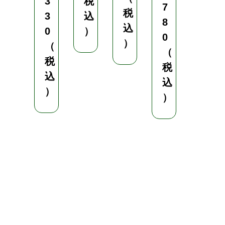
3
税
h
7
税
3
込
o
8
込
l
0
）
0
e
）
（
（
¥
税
税
1
込
込
,
）
）
5
8
0
（
税
込
）