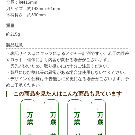
全長：約415mm
刃サイズ：約142mm×61mm
木柄長さ：約330mm
重量
約215g
製品注意
・表記サイズはスタッフによるメジャー計測ですが、若干の誤差
やロット・個体により内容が変わる場合がございます。
・刃先が鋭いため、取り扱いには十分ご注意ください。
・製品にひび割れ等の異常がある場合は使用しないでください。
・デザインや仕様は予告無しに変更になる場合がございます。予
めご了承ください。
この商品を見た人はこんな商品も見ています
万
万
万
万
万
歳
歳
歳
歳
歳