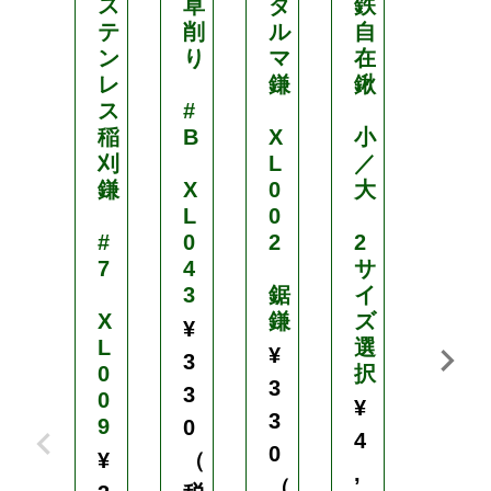
ス
草
ダ
鉄
穴
テ
削
ル
自
あ
ン
り
マ
在
き
レ
鎌
鍬
ス
#
根
稲
B
X
小
切
刈
L
／
り
鎌
X
0
大
シ
L
0
ョ
#
0
2
2
ベ
7
4
サ
ル
3
鋸
イ
X
鎌
ズ
S
¥
L
選
5
¥
3
0
択
0
3
3
0
3
¥
3
9
M
0
4
H
0
¥
（
,
Y
（