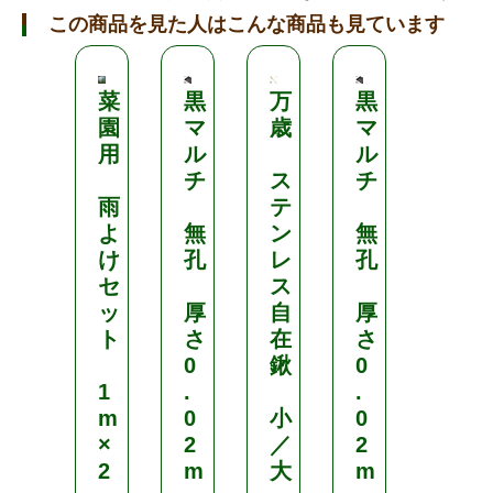
この商品を見た人はこんな商品も見ています
菜
黒
万
黒
三
園
マ
歳
マ
本
用
ル
ル
鍬
チ
ス
チ
雨
テ
H
よ
無
ン
無
C
け
孔
レ
孔
0
セ
ス
0
ッ
厚
自
厚
1
ト
さ
在
さ
5
0
鍬
0
1
.
.
土
m
0
小
0
な
×
2
／
2
ら
2
m
大
m
し