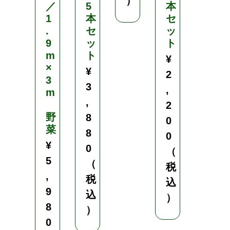
）
／
5
本
0
1
本
セ
（
.
セ
ッ
9
ッ
ト
税
m
ト
¥
込
×
¥
2
）
3
3
,
m
,
2
野
8
0
菜
8
0
¥
0
（
5
（
税
,
税
込
9
込
）
8
）
0