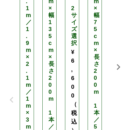
.
m
m
1
×
2
×
土
m
幅
サ
幅
堀
／
1
イ
7
し
1
3
ズ
5
.
5
選
c
く
9
c
択
m
わ
m
m
×
¥
×
×
長
ク
6
2
長
さ
ワ
,
.
さ
2
1
2
0
農
6
m
0
0
業
0
／
0
m
¥
0
1
m
1
（
m
1
,
×
1
本
税
3
本
／
5
込
m
／
5
8