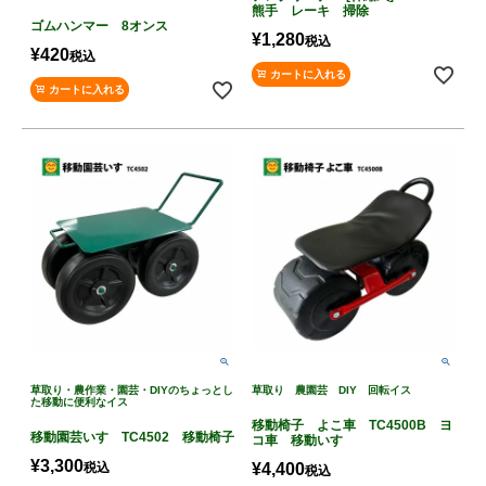
熊手 レーキ 掃除
ゴムハンマー 8オンス
¥
1,280
税込
¥
420
税込
カートに入れる
カートに入れる
草取り・農作業・園芸・DIYのちょっとし
草取り 農園芸 DIY 回転イス
た移動に便利なイス
移動椅子 よこ車 TC4500B ヨ
移動園芸いす TC4502 移動椅子
コ車 移動いす
¥
3,300
税込
¥
4,400
税込