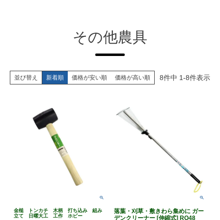
その他農具
8
件中
1
-
8
件表示
並び替え
新着順
価格が安い順
価格が高い順
金槌 トンカチ 木柄 打ち込み 組み
落葉・刈草・敷きわら集めに ガー
立て 日曜大工 工作 ホビー
デンクリーナー [伸縮式] RO48