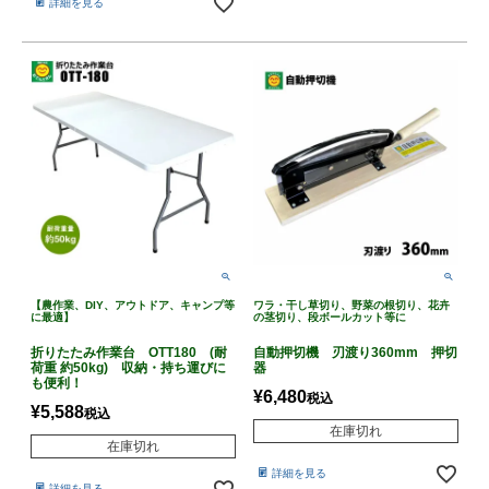
詳細を見る
【農作業、DIY、アウトドア、キャンプ等
ワラ・干し草切り、野菜の根切り、花卉
に最適】
の茎切り、段ボールカット等に
折りたたみ作業台 OTT180 (耐
自動押切機 刃渡り360mm 押切
荷重 約50kg) 収納・持ち運びに
器
も便利！
¥
6,480
税込
¥
5,588
税込
在庫切れ
在庫切れ
詳細を見る
詳細を見る