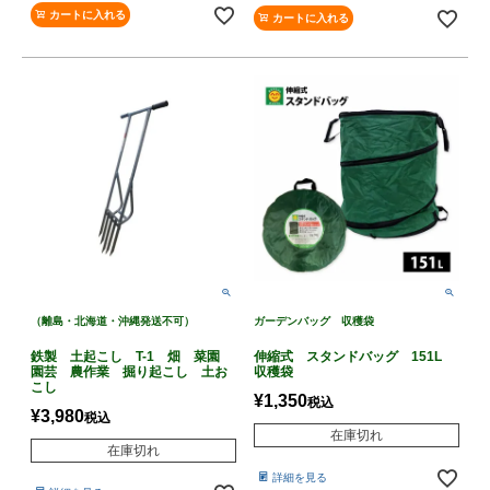
カートに入れる
カートに入れる
（離島・北海道・沖縄発送不可）
ガーデンバッグ 収穫袋
鉄製 土起こし T-1 畑 菜園
伸縮式 スタンドバッグ 151L
園芸 農作業 掘り起こし 土お
収穫袋
こし
¥
1,350
税込
¥
3,980
税込
在庫切れ
在庫切れ
詳細を見る