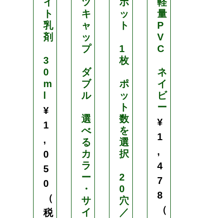
イ
ツ
ポ
軽
サ
ト
キ
ッ
量
イ
乳
ャ
ト
P
ド
剤
ッ
V
防
プ
1
C
鳥
3
枚
ネ
0
ダ
ネ
ッ
m
ブ
ポ
イ
ト
l
ル
ッ
ビ
ト
ー
目
¥
選
数
合
¥
1
べ
を
2
1
,
る
選
0
,
カ
択
m
0
ラ
m
4
5
ー
2
7
0
・
0
1
8
（
サ
穴
m
（
イ
／
×
税