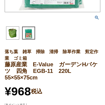
落ち葉 雑草 掃除 清掃 除草作業 剪定作
業 ゴミ箱
藤原産業 E-Value ガーデンHバケ
ツ 四角 EGB-11 220L
55×55×75cm
¥
968
税込
[
9
ポイント進呈 ]