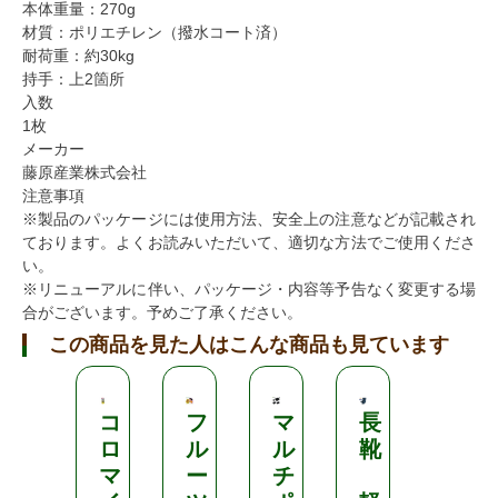
本体重量：270g
材質：ポリエチレン（撥水コート済）
耐荷重：約30kg
持手：上2箇所
入数
1枚
メーカー
藤原産業株式会社
注意事項
※製品のパッケージには使用方法、安全上の注意などが記載され
ております。よくお読みいただいて、適切な方法でご使用くださ
い。
※リニューアルに伴い、パッケージ・内容等予告なく変更する場
合がございます。予めご了承ください。
この商品を見た人はこんな商品も見ています
コ
フ
マ
長
ハ
ロ
ル
ル
靴
ウ
マ
ー
チ
ス