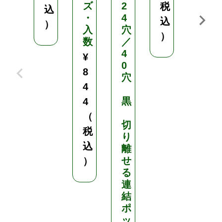
ズ
2
5
税
込
・
4
0
込
）
入
穴
m
）
数
／
／
4
1
¥
0
.
8
穴
8
4
m
黒
×
4
5
（
切
0
税
り
m
込
離
せ
防
）
る
鳥
連
網
結
ポ
鳥
ッ
避