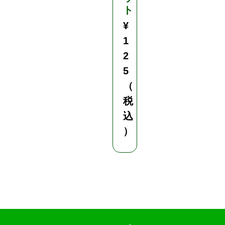
ト
け
¥
¥
1
2
2
,
5
2
（
0
税
0
込
（
）
税
込
）