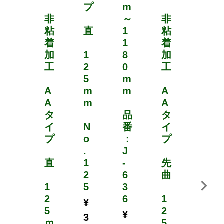
プ
m
敵
非
～
非
粘
直
1
粘
オ
着
1
着
ニ
加
1
8
加
ヤ
工
2
0
工
ン
5
m
マ
A
m
m
A
兄
A
m
A
弟
タ
品
タ
イ
N
番
イ
品
プ
o
：
プ
番
.
J
：
直
1
-
先
M
2
6
曲
-
1
5
3
5
2
6
1
7
¥
5
2
¥
¥
3
ｍ
5