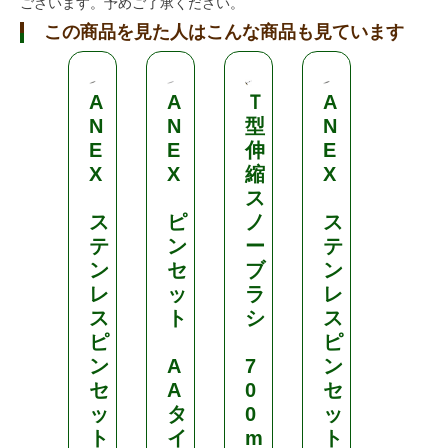
ございます。予めご了承ください。
この商品を見た人はこんな商品も見ています
A
A
Ｔ
A
ミ
N
N
型
N
キ
E
E
伸
E
ロ
X
X
縮
X
コ
ス
ス
ス
ピ
ノ
ス
テ
ン
ー
テ
香
ン
セ
ブ
ン
る
レ
ッ
ラ
レ
イ
ス
ト
シ
ス
ヤ
ピ
ピ
ー
ン
A
7
ン
な
セ
A
0
セ
虫
ッ
タ
0
ッ
の
ト
イ
m
ト
天