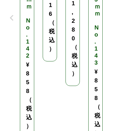
1
9
1
ｍ
ｍ
,
9
ｍ
6
N
2
0
（
o
N
8
（
税
.
o
0
税
込
1
.
（
込
4
1
）
2
4
税
）
3
¥
込
¥
8
）
8
5
5
8
8
（
（
税
税
込
込
）