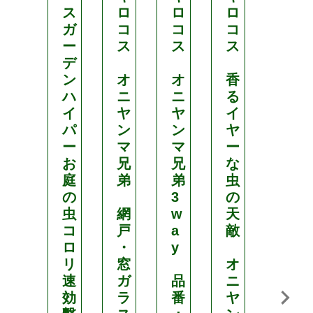
ス
ロ
ロ
ロ
～
ガ
コ
コ
コ
な
ー
ス
ス
ス
虫
デ
の
ン
オ
オ
香
天
ハ
ニ
ニ
る
敵
イ
ヤ
ヤ
イ
パ
ン
ン
ヤ
カ
ー
マ
マ
ー
マ
お
兄
兄
な
キ
庭
弟
弟
虫
リ
の
3
の
虫
網
w
天
M
コ
戸
a
敵
-
ロ
・
y
5
リ
窓
オ
1
速
ガ
品
ニ
効
ラ
番
ヤ
安