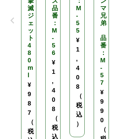
撃
ス
：
ン
全
滅
品
M
マ
ピ
ジ
番
-
兄
ン
ェ
：
5
弟
＆
ッ
M
5
ス
ト
-
品
ト
¥
4
5
番
ラ
1
8
6
：
ッ
,
0
M
プ
¥
m
-
タ
4
1
l
5
イ
0
,
7
プ
¥
8
4
¥
¥
9
（
0
9
1
8
税
8
9
,
7
込
（
0
0
（
）
税
（
7
税
込
税
8