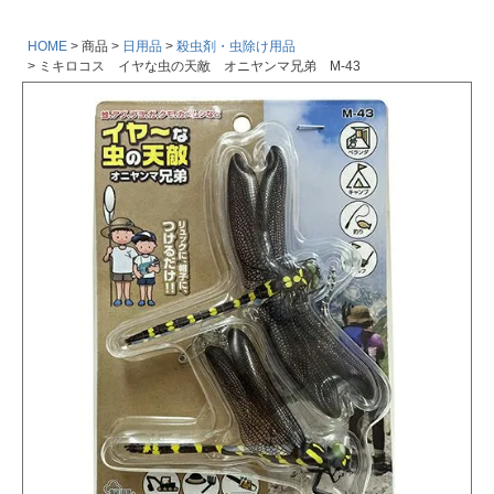
HOME
商品
日用品
殺虫剤・虫除け用品
ミキロコス イヤな虫の天敵 オニヤンマ兄弟 M-43