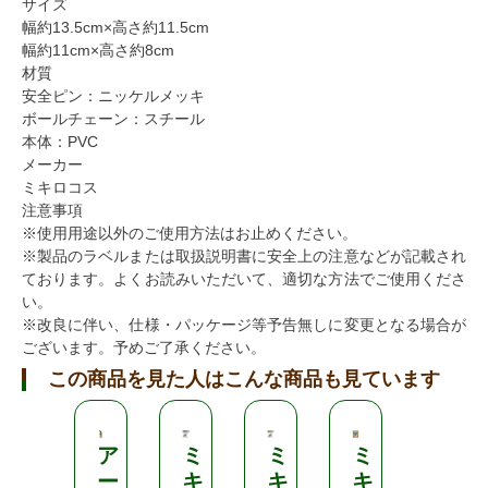
サイズ
幅約13.5cm×高さ約11.5cm
幅約11cm×高さ約8cm
材質
安全ピン：ニッケルメッキ
ボールチェーン：スチール
本体：PVC
メーカー
ミキロコス
注意事項
※使用用途以外のご使用方法はお止めください。
※製品のラベルまたは取扱説明書に安全上の注意などが記載され
ております。よくお読みいただいて、適切な方法でご使用くださ
い。
※改良に伴い、仕様・パッケージ等予告無しに変更となる場合が
ございます。予めご了承ください。
この商品を見た人はこんな商品も見ています
ア
ミ
ミ
ミ
イ
ー
キ
キ
キ
ヤ