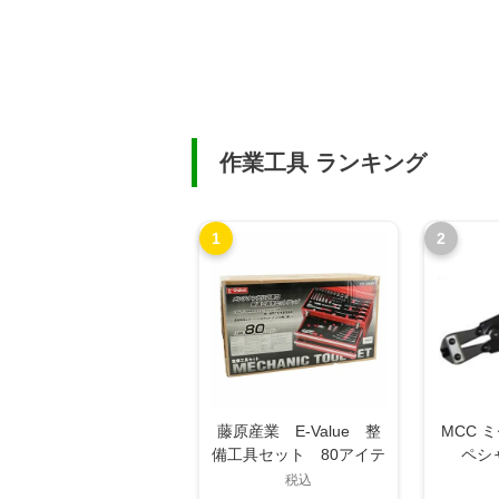
作業工具 ランキング
1
2
藤原産業 E-Value 整
MCC 
備工具セット 80アイテ
ペシ
ム EST-2280RE
M
税込