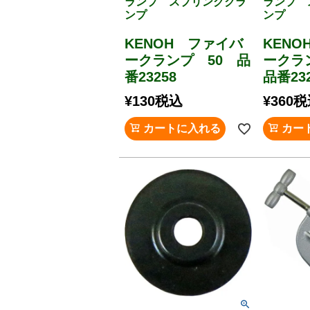
ランプ スプリングクラ
ランプ 
ンプ
ンプ
KENOH ファイバ
KEN
ークランプ 50 品
ークラ
番23258
品番232
¥
130
税込
¥
360
税
カートに入れる
カー