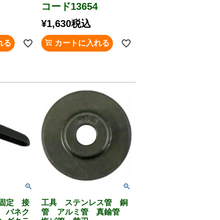
コード13654
¥
1,630
税込
れる
カートに入れる
固定 接
工具 ステンレス管 銅
 バネク
管 アルミ管 真鍮管