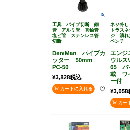
工具 パイプ切断 銅
ネジ外
管 アルミ管 真鍮管
トラスネ
塩ビ管 ステンレス管
ジ 潰
切断
ペンチ
DeniMan パイプカ
エンジ
ッター 50mm
ウルスV
PC-50
65 
載 ワ
¥
3,828
税込
ー付
カートに入れる
¥
3,058
カー