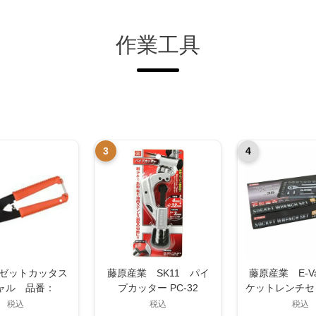
作業工具
3
4
ミゼットカッタス
藤原産業 SK11 パイ
藤原産業 E-Va
ャル 品番：
プカッター PC-32
ケットレンチセ
CS0020
アイテム ESR-
税込
税込
税込