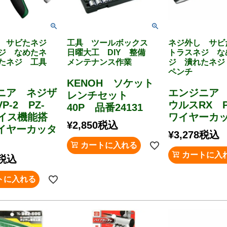
し サビたネジ
工具 ツールボックス
ネジ外し サ
ジ なめたネ
日曜大工 DIY 整備
トラスネジ な
れたネジ 工具
メンテナンス作業
ジ 潰れたネ
ペンチ
KENOH ソケット
ニア ネジザ
エンジニア
レンチセット
P-2 PZ-
ウルスRX P
40P 品番24131
バイス機能搭
ワイヤーカ
¥
2,850
税込
イヤーカッタ
¥
3,278
税込
カートに入れる
カートに入
税込
トに入れる