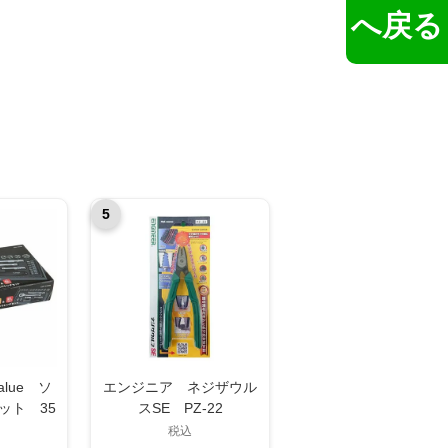
へ戻る
5
lue ソ
エンジニア ネジザウル
ット 35
スSE PZ-22
2335M
税込