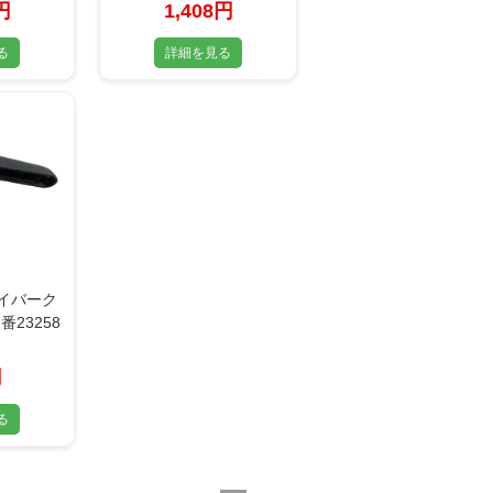
円
1,408円
る
詳細を見る
ァイバーク
23258
円
る