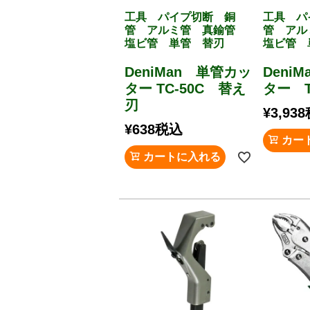
工具 パイプ切断 銅
工具 パ
管 アルミ管 真鍮管
管 ア
塩ビ管 単管 替刃
塩ビ管 
DeniMan 単管カッ
Deni
ター TC-50C 替え
ター T
刃
¥
3,938
¥
638
税込
カー
カートに入れる