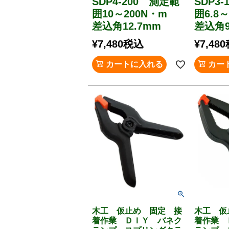
SDP4-200 測定範
SDP3
囲10～200N・m
囲6.8
差込角12.7mm
差込角9
¥
7,480
税込
¥
7,480
カートに入れる
カー
木工 仮止め 固定 接
木工 仮
着作業 ＤＩＹ バネク
着作業 