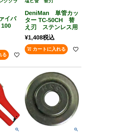
ングクラ
塩ビ管 替刃
DeniMan 単管カッ
ファイバ
ター TC-50CH 替
100
え刃 ステンレス用
¥
1,408
税込
カートに入れる
れる