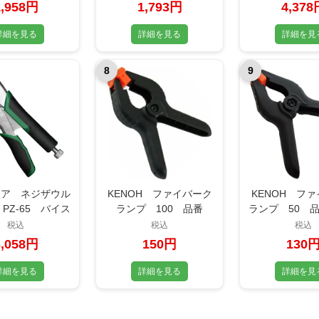
1,958円
1,793円
4,378
詳細を見る
詳細を見る
詳細を見
8
9
ニア ネジザウル
KENOH ファイバーク
KENOH フ
 PZ-65 バイス
ランプ 100 品番
ランプ 50 品番
載 ワイヤーカッ
23255
税込
税込
税込
ター付
3,058円
150円
130
詳細を見る
詳細を見る
詳細を見