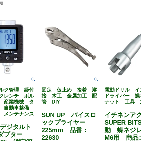
順
ルク管理 締付
固定 仮止め 接着 溶
電動ドリル イ
クレンチ ボル
接 木工 金属加工 配
ドライバー 蝶
 産業機械 タ
管 DIY
ナット 工具 
換 自動車整備
 メンテナンス
SUN UP バイスロ
イチネンア
ックプライヤー
SUPER BI
 デジタルト
225mm 品番：
動 蝶ネジ
アダプター
22630
M6用 商品