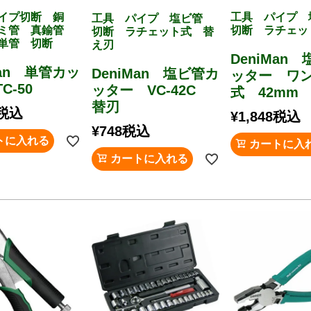
イプ切断 銅
工具 パイプ
工具 パイプ 塩ビ管
ルミ管 真鍮管
切断 ラチェッ
切断 ラチェット式 替
単管 切断
え刃
DeniMan
Man 単管カッ
DeniMan 塩ビ管カ
ッター ワ
C-50
ッター VC-42C
式 42mm V
替刃
税込
¥
1,848
税込
¥
748
税込
トに入れる
カートに入
カートに入れる