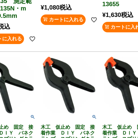
-135 測定範
13655
¥
1,080
税込
～135N・m
¥
1,630
税込
.5mm
カートに入れる
税込
カートに入
トに入れる
止め 固定 接
木工 仮止め 固定 接
木工 仮止め 
ＤＩＹ バネク
着作業 ＤＩＹ バネク
着作業 ＤＩＹ