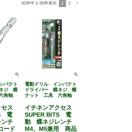
42
件中
1
-
30
件表示
1
2
ンパクト
電動ドリル インパクト
ネジ 蝶
ドライバー 蝶ネジ 蝶
六角軸
ナット 工具 六角軸
クセス
イチネンアクセス
TS 電
SUPER BITS 電
レンチ
動 蝶ネジレンチ
コード
M4、M5兼用 商品