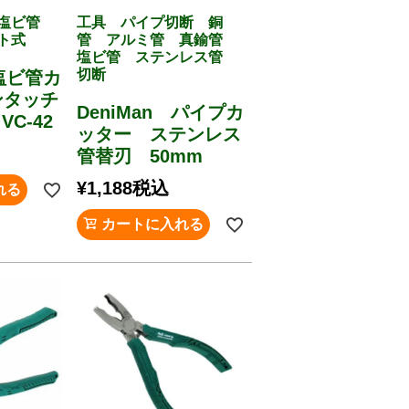
 塩ビ管
工具 パイプ切断 銅
ト式
管 アルミ管 真鍮管
塩ビ管 ステンレス管
切断
 塩ビ管カ
ンタッチ
DeniMan パイプカ
C-42
ッター ステンレス
管替刃 50mm
¥
1,188
税込
れる
カートに入れる