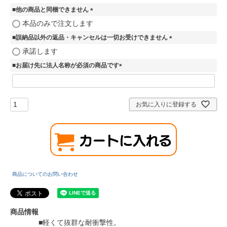
必
■他の商品と同梱できません
須
)
(
本品のみで注文します
必
■誤納品以外の返品・キャンセルは一切お受けできません
須
)
(
承諾します
必
■お届け先に法人名称が必須の商品です
須
)
(
必
須
)
お気に入りに登録する
商品についてのお問い合わせ
商品情報
■軽くて抜群な耐衝撃性。