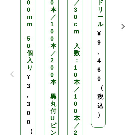
0
0
／
ド
ボ
0
本
3
リ
ッ
m
／
0
ー
ク
m
1
c
ル
ス
0
m
¥
¥
5
0
9
8
0
本
入
,
3
個
／
数
入
2
：
4
,
り
0
1
6
6
0
0
¥
0
0
本
本
3
（
0
／
,
黒
1
税
（
丸
0
3
込
税
付
0
0
）
込
U
本
0
）
ピ
／
（
ン
2