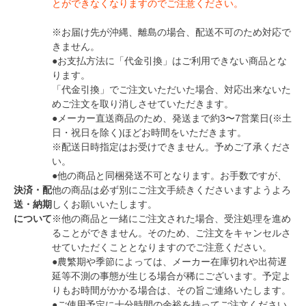
とができなくなりますのでご注意ください。
※お届け先が沖縄、離島の場合、配送不可のため対応で
きません。
●お支払方法に「代金引換」はご利用できない商品とな
ります。
「代金引換」でご注文いただいた場合、対応出来ないた
めご注文を取り消しさせていただきます。
●メーカー直送商品のため、発送まで約3〜7営業日(※土
日・祝日を除く)ほどお時間をいただきます。
※配送日時指定はお受けできません。予めご了承くださ
い。
●他の商品と同梱発送不可となります。お手数ですが、
決済・配
他の商品は必ず別にご注文手続きくださいますようよろ
送・納期
しくお願いいたします。
について
※他の商品と一緒にご注文された場合、受注処理を進め
ることができません。そのため、ご注文をキャンセルさ
せていただくこととなりますのでご注意ください。
●農繁期や季節によっては、メーカー在庫切れや出荷遅
延等不測の事態が生じる場合が稀にございます。予定よ
りもお時間がかかる場合は、その旨ご連絡いたします。
●ご使用予定に十分時間の余裕を持ってご注文ください