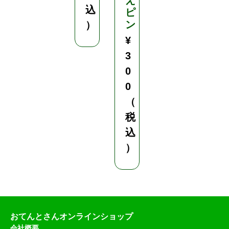
え
込
ピ
ン
）
¥
3
0
0
（
税
込
）
おてんとさんオンラインショップ
会社概要