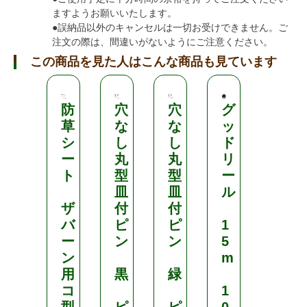
ますようお願いいたします。
●誤納品以外のキャンセルは一切お受けできません。ご
注文の際は、間違いがないようにご注意ください。
この商品を見た人はこんな商品も見ています
防
穴
穴
グ
ダ
草
な
な
ッ
イ
シ
し
し
ド
ラ
ー
丸
丸
リ
イ
ト
型
型
ー
ト
皿
皿
ル
ザ
付
付
ク
バ
ピ
ピ
1
ー
ー
ン
ン
5
ル
ン
m
ボ
用
黒
緑
ッ
コ
1
ク