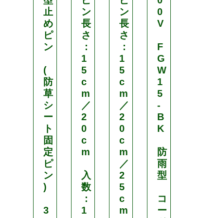
型
ピ
ピ
0
ス
止
ン
ン
0
め
長
長
V
9
ピ
さ
さ
0
ン
：
：
F
型
1
1
G
(
5
5
W
保
防
c
c
1
冷
草
m
m
5
容
シ
／
／
-
器
ー
2
2
B
ト
0
0
K
貯
固
c
c
蔵
定
m
m
防
運
ピ
／
雨
搬
ン
入
2
型
ク
)
数
5
ー
：
c
コ
ラ
3
1
m
ー
ー