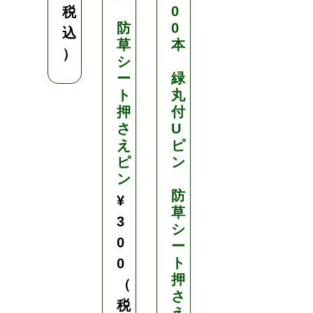
0
税
防
0
込
草
本
）
シ
ー
緑
ト
丸
押
付
さ
U
え
ピ
ピ
ン
ン
防
¥
草
3
シ
0
ー
ト
0
押
（
さ
税