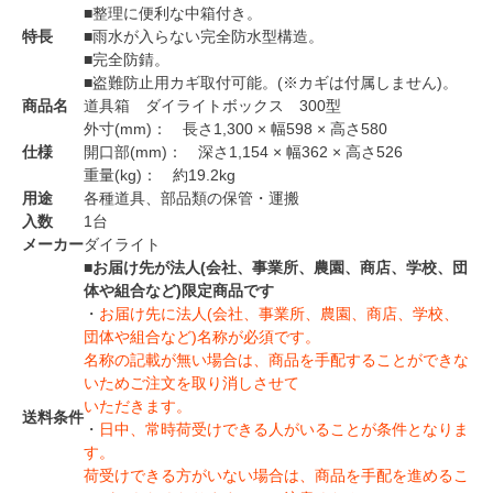
■整理に便利な中箱付き。
特長
■雨水が入らない完全防水型構造。
■完全防錆。
■盗難防止用カギ取付可能。(※カギは付属しません)。
商品名
道具箱 ダイライトボックス 300型
外寸(mm)： 長さ1,300 × 幅598 × 高さ580
仕様
開口部(mm)： 深さ1,154 × 幅362 × 高さ526
重量(kg)： 約19.2kg
用途
各種道具、部品類の保管・運搬
入数
1台
メーカー
ダイライト
■
お届け先が法人(会社、事業所、農園、商店、学校、団
体や組合など)限定商品です
・
お届け先に法人(会社、事業所、農園、商店、学校、
団体や組合など)名称が必須です。
名称の記載が無い場合は、商品を手配することができな
いためご注文を取り消しさせて
いただきます。
送料条件
・
日中、常時荷受けできる人がいることが条件となりま
す。
荷受けできる方がいない場合は、商品を手配を進めるこ