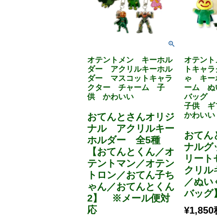
オテントメン キーホル
オテント
ダー アクリルキーホル
トキャラ
ダー マスコットキャラ
ゃ キー
クター チャーム 子
ーム ぬ
供 かわいい
バッグ
子供 
かわいい
おてんとさんオリジ
ナル アクリルキー
おてん
ホルダー 全5種
ナルグ
【おてんとくん／オ
リート
テントマン／オテン
クリル
トロン／おてん子ち
／ぬい
ゃん／おてんとくん
バッグ
2】 ※メール便対
応
¥
1,850