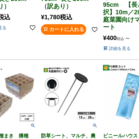
95cm 【
り）
（訳あり）
択】10m／2
税込
¥
1,780
税込
庭菜園向け
ート
見る
カートに入れる
¥
400
〜
税込
詳細を見る
 種まき 播種
防草シート、マルチ、農
ビニールハウス