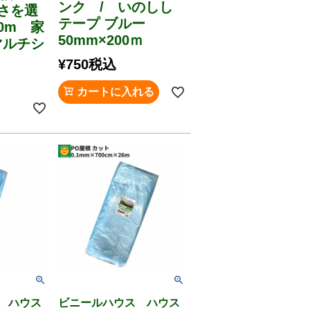
ンク / いのしし
長さを選
テープ ブルー
0m 家
50mm×200ｍ
マルチシ
¥
750
税込
カートに入れる
 ハウス
ビニールハウス ハウス