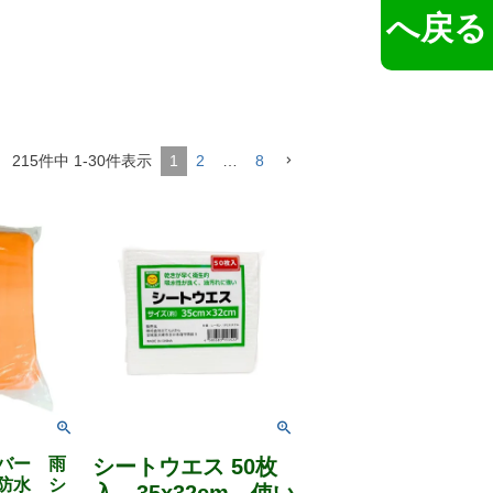
へ戻る
215
件中
1
-
30
件表示
1
2
…
8
バー 雨
シートウエス 50枚
防水 シ
入 35x32cm 使い