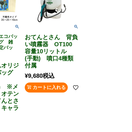
エコバッ
おてんとさん 背負
グ 雑
い噴霧器 OT100
定バッ
容量10リットル
(手動) 噴口4種類
んオリジ
付属
バッグ
¥
9,680
税込
cm ※メ
カートに入れる
 オテン
てんとさ
トキャラ