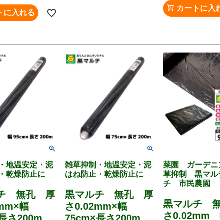
カートに入
トに入れる
・地温安定・泥
雑草抑制・地温安定・泥
菜園 ガーデニ
・乾燥防止に
はね防止・乾燥防止に
草抑制 黒マル
チ 市民農園
チ 無孔 厚
黒マルチ 無孔 厚
黒マルチ 
2mm×幅
さ0.02mm×幅
さ0.02mm
×長さ200m
75cm×長さ200m