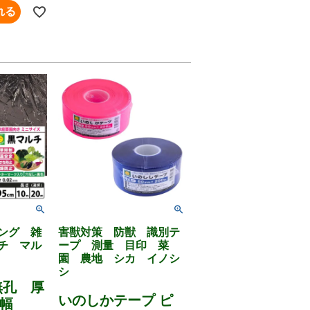
れる
ング 雑
害獣対策 防獣 識別テ
チ マル
ープ 測量 目印 菜
園 農地 シカ イノシ
シ
無孔 厚
いのしかテープ ピ
 幅