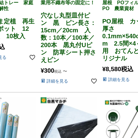
結トレー 家庭
業用不織布等の固定に！
屋根 POフィ
解性
PO 農業資材
穴なし丸型皿付ピ
ま定植 再生
PO屋根 
ン 黒 ピン長さ：
ポット 12
厚さ
15cm／20cm 入
穴 10枚入
0.1mm×540
数：10本／100本／
m 2.5間×
200本 黒丸付Uピ
込
用 おてん
ン 防草シート押さ
見る
リジナル
えピン
¥
8,580
税込
¥
300
〜
税込
詳細を見る
詳細を見る