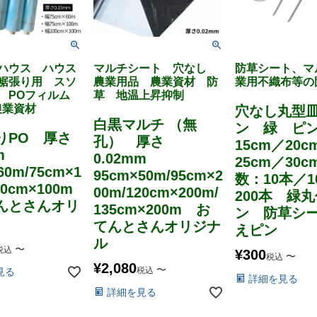
ハウス ハウス
マルチシート 穴なし
防草シート、マ
裾張り用 スソ
農業用品 農業資材 防
業用不織布等の
 POフィルム
草 地温上昇抑制
農業資材
穴なし丸型
白黒マルチ （無
ン 緑 ピ
りPO 厚さ
孔） 厚さ
15cm／20c
mm
0.02mm
25cm／30
60m/75cm×1
95cm×50m/95cm×2
数：10本／1
00cm×100m
00m/120cm×200m/
200本 緑
とさんオリ
135cm×200m お
ン 防草シ
てんとさんオリジナ
えピン
ル
〜
税込
¥
300
〜
税込
¥
2,080
〜
税込
見る
詳細を見る
詳細を見る