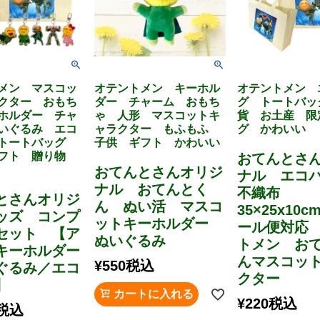
メン マスコッ
オテントメン キーホル
オテントメン 
クター おもち
ダー チャーム おもち
グ トートバッ
ホルダー チャ
ゃ 人形 マスコットキ
貨 お土産 限
いぐるみ エコ
ャラクター もふもふ
グ かわいい
 トートバッグ
子供 ギフト かわいい
ギフト 贈り物
おてんとさ
おてんとさんオリジ
ナル エコ
ナル おてんとく
不織布
とさんオリジ
ん ぬい活 マスコ
35×25x10
ッズ コンプ
ットキーホルダー
ール便対応
セット 【ア
ぬいぐるみ
トメン お
キーホルダー
んマスコッ
¥
550
税込
ぐるみ／エコ
クター
】
カートに入れる
¥
220
税込
税込