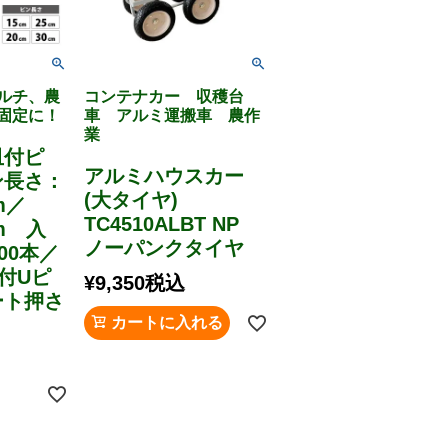
ルチ、農
コンテナカー 収穫台
固定に！
車 アルミ運搬車 農作
業
皿付ピ
アルミハウスカー
ン長さ：
(大タイヤ)
m／
TC4510ALBT NP
cm 入
ノーパンクタイヤ
00本／
丸付Uピ
¥
9,350
税込
ート押さ
カートに入れる