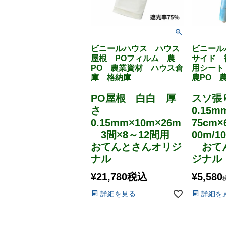
ビニールハウス ハウス
ビニール
屋根 POフィルム 農
サイド 
PO 農業資材 ハウス倉
用シート
庫 格納庫
農PO 
PO屋根 白白 厚
スソ張
さ
0.15
0.15mm×10m×26m
75cm×
3間×8～12間用
00m/1
おてんとさんオリジ
おてん
ナル
ジナル
¥
21,780
税込
¥
5,580
詳細を見る
詳細を