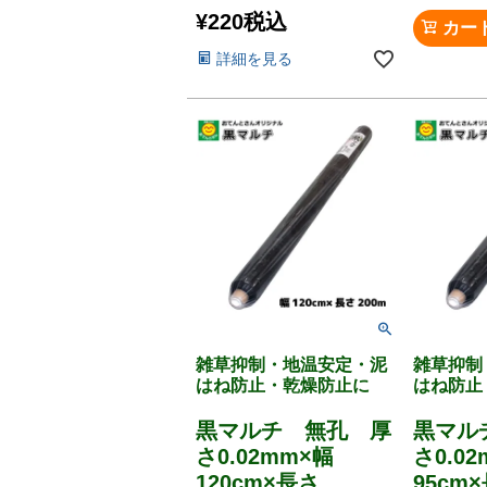
¥
220
税込
カー
詳細を見る
雑草抑制・地温安定・泥
雑草抑制
はね防止・乾燥防止に
はね防止
黒マルチ 無孔 厚
黒マル
さ0.02mm×幅
さ0.0
120cm×長さ
95cm