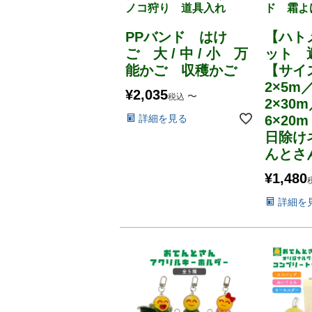
ノコ狩り 道具入れ
ド 霜よ
PPバンド はけ
【ハト
ご 大 / 中 / 小 万
ット 
能かご 収穫かご
【サイ
2×5m
¥
2,035
〜
税込
2×30
詳細を見る
6×2
日除け
んとさ
¥
1,480
詳細を