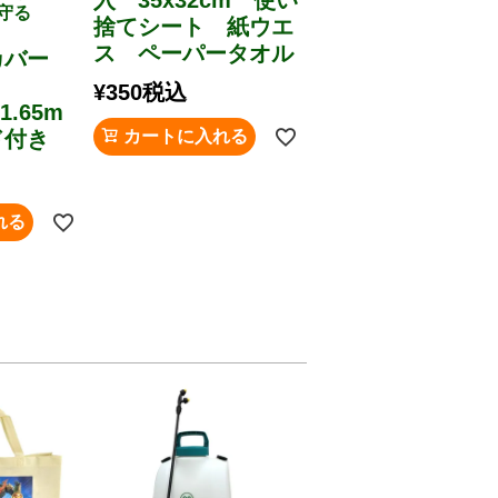
守る
捨てシート 紙ウエ
ス ペーパータオル
カバー
用
¥
350
税込
1.65m
付き
カートに入れる
れる