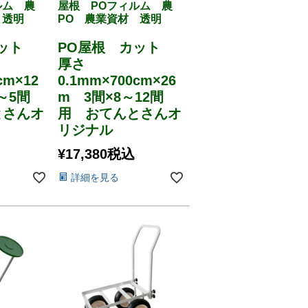
ルム 農
屋根 POフィルム 農
 透明
PO 農業資材 透明
カット
PO屋根 カット
厚さ
cm×12
0.1mm×700cm×26
4～5間
m 3間×8～12間
とさんオ
用 おてんとさんオ
リジナル
¥
17,380
税込
詳細を見る