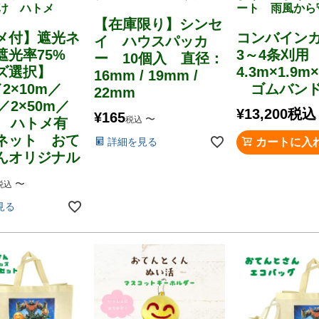
け ハトメ
ート 雨風から
【在庫限り】シンセ
メ付】遮光ネ
コンバイン
イ ハウスパッカ
遮光率75%
3～4条刈
ー 10個入 直径：
ズ選択】
4.3m×1.9m×
16mm / 19mm /
／2×10m／
ゴムバンド
22mm
m／2×50m／
¥
13,200
税込
¥
165
〜
税込
0m ハトメ有
ネット おて
詳細を見る
カートに入
んオリジナル
〜
税込
見る