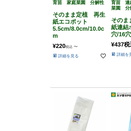
育苗 家庭菜園 分解性
育苗 連
菜園 分
そのまま定植 再生
そのま
紙エコポット
紙連結
5.5cm/8.0cm/10.0c
穴/16
m
¥
437
税
¥
220
〜
税込
詳細を
詳細を見る