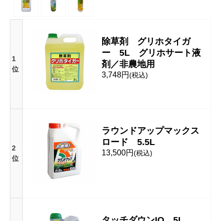
除草剤 グリホタイガ
ー 5L グリホサート液
1
剤／非農地用
位
3,748円
(税込)
ラウンドアップマックス
ロード 5.5L
2
13,500円
(税込)
位
タッチダウンIQ 5L