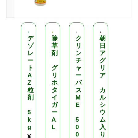
デ
除
ク
朝
除
ゾ
草
リ
日
草
レ
剤
ン
ア
剤
ー
チ
グ
ト
グ
ャ
リ
草
A
リ
ー
ア
無
Z
ホ
バ
大
粒
タ
ス
カ
臣
剤
イ
M
ル
ガ
E
シ
3
5
ー
ウ
k
k
A
5
ム
g
g
L
0
入
0
り
ブ
¥