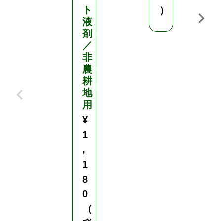
ト
）
¥
液
2
剤
,
／
非
1
農
7
耕
8
地
（
用
税
¥
込
1
）
,
1
8
0
（