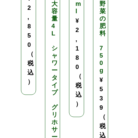
大
m
野
ロ
2
容
l
菜
マ
,
量
の
シ
¥
4
肥
ル
8
2
L
料
粒
5
,
剤
0
シ
7
／
1
（
ャ
5
そ
8
ワ
0
う
税
0
ー
g
む
込
（
タ
だ
¥
）
イ
い
税
5
プ
じ
込
3
ん
）
グ
／
9
リ
非
（
ホ
農
税
サ
地
込
ー
用