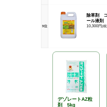
除草剤 
ール液剤 
10,300円
9位
(税
デゾレートAZ粒
剤 5kg