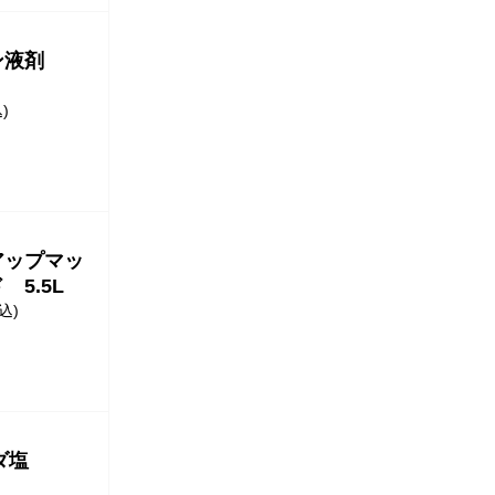
ン液剤
)
アップマッ
 5.5L
込)
ーダ塩