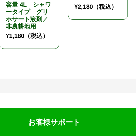
容量 4L シャワ
¥
2,180
（税込）
ータイプ グリ
ホサート液剤／
非農耕地用
¥
1,180
（税込）
お客様サポート