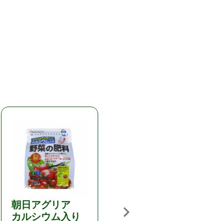
朝日アグリア
除草剤 草無大
カルシウム入り
臣 3kg ブロマ