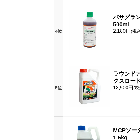
バサグラ
500ml
2,180円
4位
(税込
ラウンド
クスロード
13,500円
5位
(税
MCPソ
1.5kg