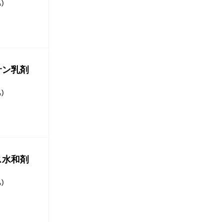
)
サン乳剤
)
ス水和剤
)