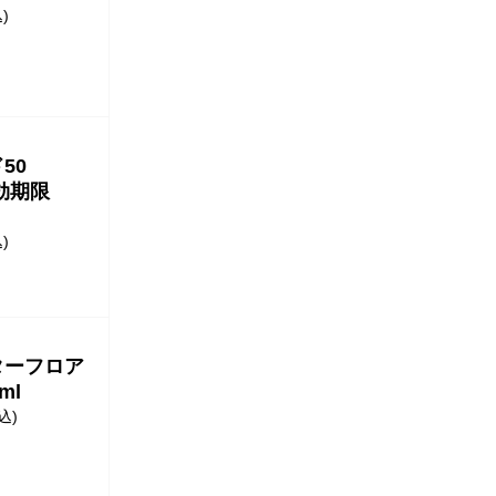
)
ド50
有効期限
)
ターフロア
ml
込)