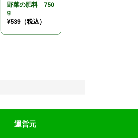
野菜の肥料 750
シル粒剤／そう
g
むだいじん／非
農地用
¥
539
（税込）
¥
2,178
（税込）
運営元