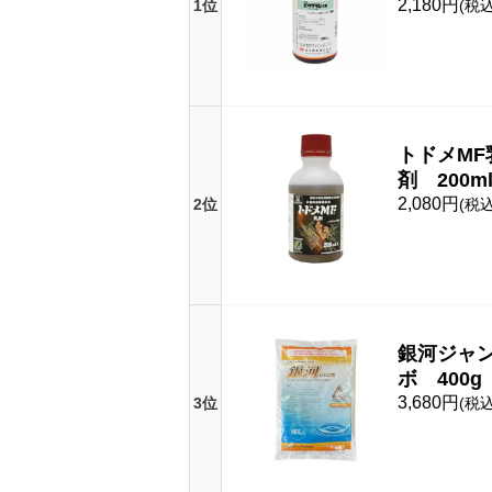
2,180円
1位
(税込
トドメMF
剤 200m
2,080円
2位
(税込
銀河ジャ
ボ 400g
3,680円
3位
(税込