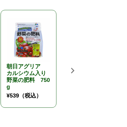
朝日アグリア
除草剤 草無大
カルシウム入り
臣 3kg ブロマ
野菜の肥料 750
シル粒剤／そう
g
むだいじん／非
農地用
¥
539
（税込）
¥
2,178
（税込）