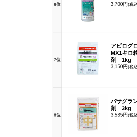
3,700円
6位
(税込
アピログ
MX1キロ
剤 1kg
7位
3,150円
(税込
バサグラ
剤 3kg
3,535円
8位
(税込