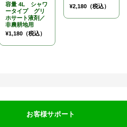
容量 4L シャワ
¥
2,180
（税込）
ータイプ グリ
ホサート液剤／
非農耕地用
¥
1,180
（税込）
お客様サポート