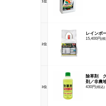
1位
レインボー
15,400円
(税
2位
除草剤 グ
剤／非農
430円
3位
(税込)