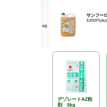
サンフーロ
9,650円
(税込
9位
デゾレートAZ粒
剤 5kg