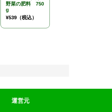
野菜の肥料 750
シル粒剤／そう
g
むだいじん／非
農地用
¥
539
（税込）
¥
2,178
（税込）
運営元