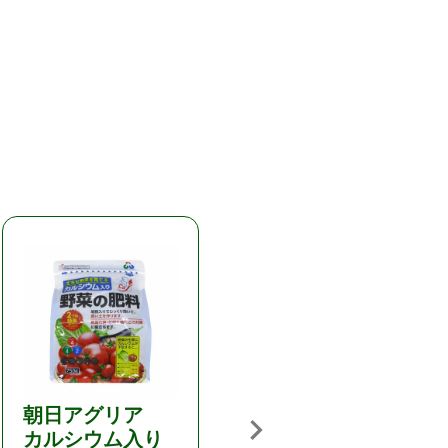
朝日アグリア
除草剤 草無大
カルシウム入り
臣 3kg ブロマ