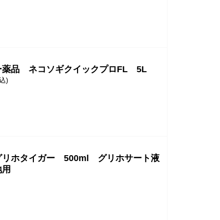
薬品 ネコソギクイックプロFL 5L
込)
リホタイガー 500ml グリホサート液
地用