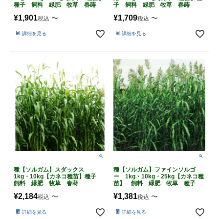
種子 飼料 緑肥 牧草 春蒔
子 飼料 緑肥 牧草 春蒔
¥
1,901
¥
1,709
〜
〜
税込
税込
詳細を見る
詳細を見る
種【ソルガム】スダックス
種【ソルガム】ファインソルゴ
1kg・10kg【カネコ種苗】種子
ー 1kg・10kg・25kg【カネコ種
飼料 緑肥 牧草 春蒔
苗】 飼料 緑肥 牧草 種子
¥
2,184
¥
1,381
〜
〜
税込
税込
詳細を見る
詳細を見る