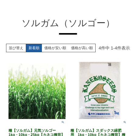
ソルガム（ソルゴー）
4
件中
1
-
4
件表示
並び替え
新着順
価格が安い順
価格が高い順
種【ソルガム】元気ソルゴー
種【ソルガム】スダックス緑肥
1kg・10kg・25kg【カネコ種苗】
用 1kg・10kg【カネコ種苗】種