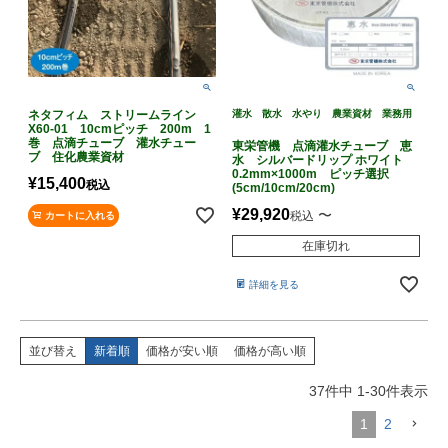
ネタフィム ストリームライン
灌水 散水 水やり 農業資材 業務用
X60-01 10cmピッチ 200m 1
巻 点滴チューブ 灌水チュー
東栄管機 点滴灌水チューブ 恵
ブ 住化農業資材
水 シルバードリップ ホワイト
0.2mm×1000m ピッチ選択
¥
15,400
税込
(5cm/10cm/20cm)
¥
29,920
〜
税込
カートに入れる
在庫切れ
詳細を見る
並び替え
新着順
価格が安い順
価格が高い順
37
件中
1
-
30
件表示
1
2