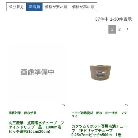
並び替え
新着順
価格が安い順
価格が高い順
37
件中
1
-
30
件表示
1
2
病害対策 節水効果
イチゴ栽培資材 節水 均一潅水 フク
スイ
丸三産業 点滴潅水チューブ フ
カタツムリポット専用点滴チュー
ァインドリップ 黒 1000m巻
ブ TFドリップチューブ
ピッチ選択(10cm/20cm)
0.25×7cmピッチ×500m 1巻