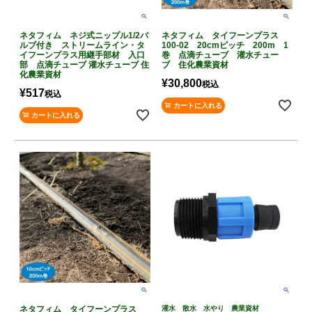
ネタフィム ネジ式ニップル1/2バ
ネタフィム タイフーンプラス
ルブ付き ストリームライン・タ
100-02 20cmピッチ 200m 1
イフーンプラス用継手部材 入口
巻 点滴チューブ 灌水チュー
部 点滴チューブ 灌水チューブ 住
ブ 住化農業資材
化農業資材
¥
30,800
税込
¥
517
税込
カートに入れる
カートに入れる
ネタフィム タイフーンプラス
灌水 散水 水やり 農業資材