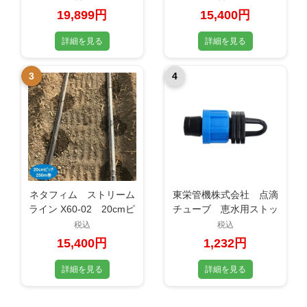
0.25mm×1000m
チューブ 灌水チュー
19,899円
15,400円
ブ 住化農業資材
詳細を見る
詳細を見る
3
4
ネタフィム ストリーム
東栄管機株式会社 点滴
ライン X60-02 20cmピ
チューブ 恵水用ストッ
ッチ 250m 1巻 点滴
パーフック付き
税込
税込
チューブ 灌水チュー
TSK1006 お得な10個
15,400円
1,232円
ブ 住化農業資材
セット
詳細を見る
詳細を見る