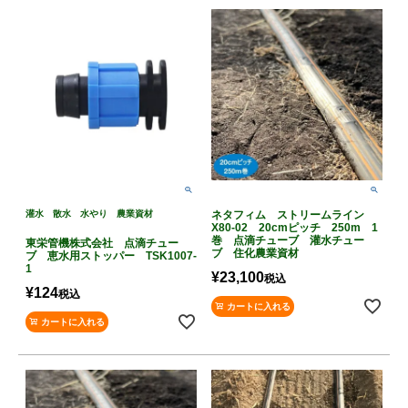
灌水 散水 水やり 農業資材
ネタフィム ストリームライン
X80-02 20cmピッチ 250m 1
巻 点滴チューブ 灌水チュー
東栄管機株式会社 点滴チュー
ブ 住化農業資材
ブ 恵水用ストッパー TSK1007-
1
¥
23,100
税込
¥
124
税込
カートに入れる
カートに入れる