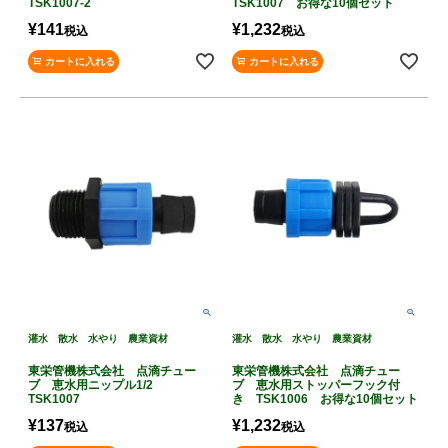
TSK1007-2
TSK1007 お得な10個セット
¥
141
¥
1,232
税込
税込
カートに入れる
カートに入れる
灌水 散水 水やり 農業資材
灌水 散水 水やり 農業資材
東栄管機株式会社 点滴チュー
東栄管機株式会社 点滴チュー
ブ 恵水用ニップル1/2
ブ 恵水用ストッパーフック付
TSK1007
き TSK1006 お得な10個セット
¥
137
¥
1,232
税込
税込