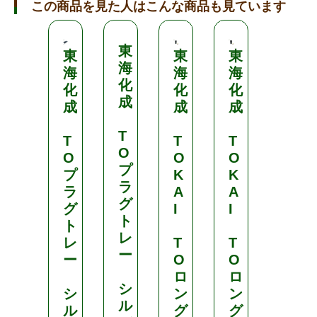
この商品を見た人はこんな商品も見ています
東
東
東
東
東
海
海
海
海
海
化
化
化
化
化
成
成
成
成
成
T
T
T
T
T
O
O
O
O
O
プ
プ
K
K
K
ラ
ラ
A
A
A
グ
グ
I
I
I
ト
ト
レ
レ
T
T
T
ー
ー
O
O
O
ロ
ロ
ロ
シ
シ
ン
ン
ン
ル
ル
グ
グ
グ