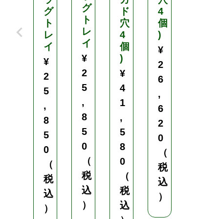
グ
グ
ド
4
4
ト
ト
穴
個
個
レ
レ
4
)
)
イ
イ
個
¥
¥
¥
)
¥
2
4
2
¥
2
6
8
5
4
5
,
,
,
1
,
6
1
8
,
8
2
8
5
5
5
0
0
0
8
0
（
（
（
0
（
税
税
税
（
税
込
込
込
税
込
）
）
）
込
）