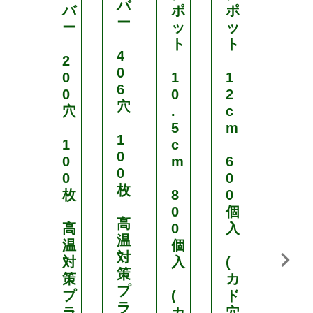
バ
バ
ポ
ポ
ポ
ー
ー
ッ
ッ
ッ
ト
ト
ト
4
2
0
0
1
1
9
6
0
0
2
c
穴
穴
.
c
m
5
m
1
1
c
1
0
0
m
6
0
0
0
0
0
枚
枚
8
0
0
0
個
個
高
高
0
入
入
温
温
個
対
対
入
(
(
策
策
カ
カ
プ
プ
(
ド
ド
ラ
ラ
カ
穴
穴