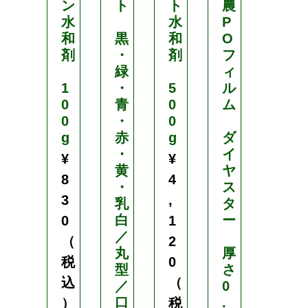
ン
ト
ト
農
ト
水
水
P
和
黒
和
O
厚
剤
・
剤
フ
さ
緑
ィ
：
1
・
5
ル
0
0
青
0
ム
.
0
・
0
4
g
赤
g
ダ
m
・
イ
m
¥
¥
黄
ヤ
8
4
・
ス
長
3
,
乳
タ
さ
白
ー
：
0
1
／
5
（
2
丸
厚
0
税
0
型
さ
m
込
（
／
0
口
.
幅
）
税