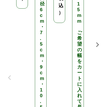
径
1
を
込
6
5
選
）
c
m
択
m
m
・
幅
7
ご
2
.
希
0
5
望
c
c
の
m
m
幅
／
・
を
幅
9
カ
2
c
ー
5
m
ト
c
・
に
m
1
入
／
0
れ
幅
.
て
3
5
長
0