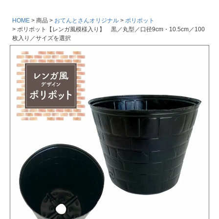
HOME
商品
おてんとさんオリジナル
ポリポット
ポリポット【レンガ風模様入り】 黒／丸型／口径9cm・10.5cm／100
枚入り／サイズを選択