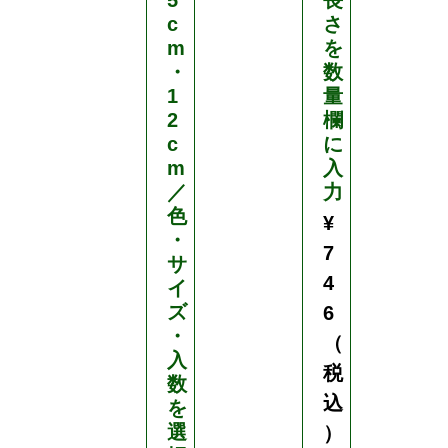
c
さ
c
m
を
m
・
数
¥
1
量
2
2
欄
,
c
に
m
入
5
／
力
8
色
¥
0
・
7
（
サ
4
イ
税
ズ
6
込
・
（
）
入
税
数
込
を
選
）