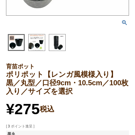
育苗ポット
ポリポット【レンガ風模様入り】
黒／丸型／口径9cm・10.5cm／100枚
入り／サイズを選択
¥
275
税込
[
3
ポイント進呈 ]
黒丸