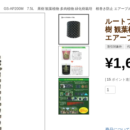
GS-AP200M 7.5L 果樹 観葉植物 多肉植物 緑化樹栽培 根巻き防止 エアー
ルートプ
樹 観
エアー
割引対象外
¥
1,
[
15
ポイント進呈
商品について