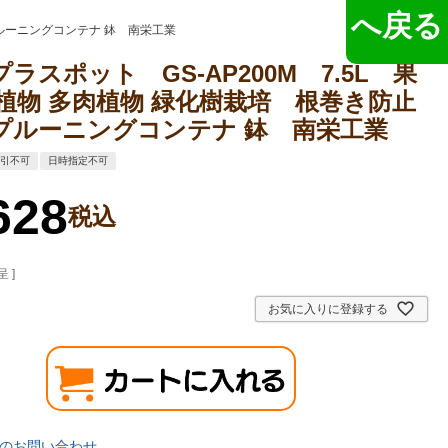
へ戻る
プルーニングコンテナ 鉢 南栄工業
ラスポット GS-AP200M 7.5L 果
葉植物 多肉植物 緑化樹栽培 根巻き防止
プルーニングコンテナ 鉢 南栄工業
代引不可
日時指定不可
628
税込
 ]
お気に入りに登録する
のお問い合わせ