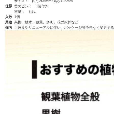
サイズ： 内寸205mm×高さ195mm
仕様
留めピン： 3個付き
容量： 7.5L
入数
1個
用途
果樹、植木、観葉、多肉、花の親株など
備考
※改良やリニューアルに伴い、パッケージ等予告なく変更する