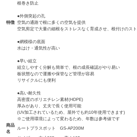
根巻き防止
●外側突起の孔
特徴
空気の通路で根に多くの空気を提供
空気剪定で大量の細根をストレスなく育成させ、根付けのスト
●網模様の底面
水はけ・通気性が高い
●早い組立
組立しやすく分解も簡単で、根の成長確認がやり易い
板状態なので運搬や保管など管理が容易
リサイクルにも便利
●高い耐久性
高密度のポリエチレン素材(HDPE)
厚みがあり、丈夫で長く使用可能
(UV加工されているため、屋外でも約10年使用できます)
※ご使用環境によって変わるため、年数は参考値です
商品
ルートプラスポット GS-AP200M
名