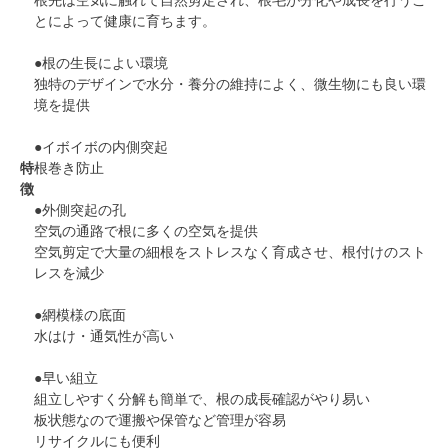
根先は空気に触れて自然剪定され、根毛が分化や成長を行うこ
とによって健康に育ちます。
●根の生長によい環境
独特のデザインで水分・養分の維持によく、微生物にも良い環
境を提供
●イボイボの内側突起
特
根巻き防止
徴
●外側突起の孔
空気の通路で根に多くの空気を提供
空気剪定で大量の細根をストレスなく育成させ、根付けのスト
レスを減少
●網模様の底面
水はけ・通気性が高い
●早い組立
組立しやすく分解も簡単で、根の成長確認がやり易い
板状態なので運搬や保管など管理が容易
リサイクルにも便利