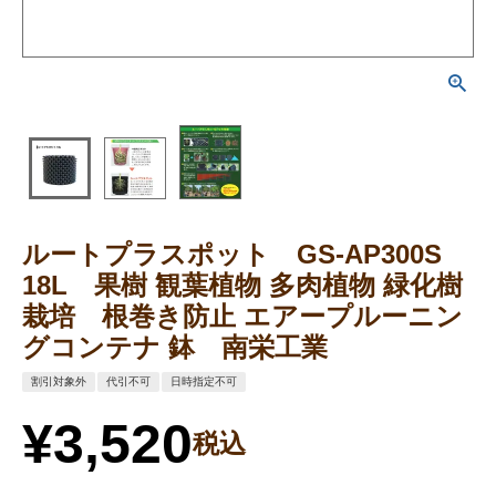
ルートプラスポット GS-AP300S
18L 果樹 観葉植物 多肉植物 緑化樹
栽培 根巻き防止 エアープルーニン
グコンテナ 鉢 南栄工業
割引対象外
代引不可
日時指定不可
¥
3,520
税込