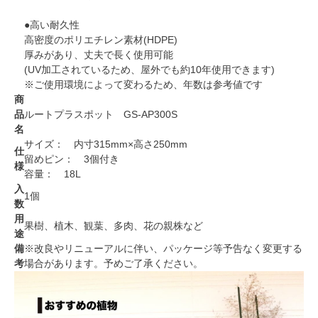
●高い耐久性
高密度のポリエチレン素材(HDPE)
厚みがあり、丈夫で長く使用可能
(UV加工されているため、屋外でも約10年使用できます)
※ご使用環境によって変わるため、年数は参考値です
商
品
ルートプラスポット GS-AP300S
名
サイズ： 内寸315mm×高さ250mm
仕
留めピン： 3個付き
様
容量： 18L
入
1個
数
用
果樹、植木、観葉、多肉、花の親株など
途
備
※改良やリニューアルに伴い、パッケージ等予告なく変更する
考
場合があります。予めご了承ください。