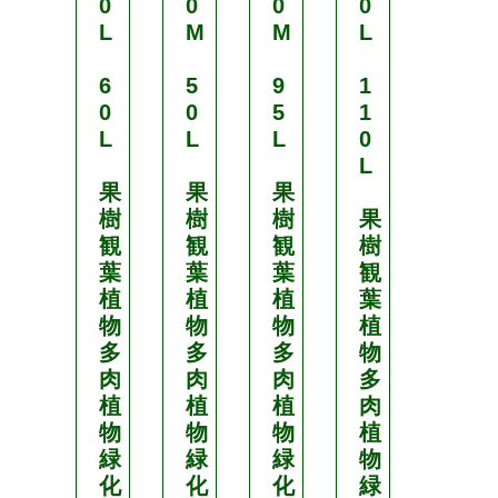
0
0
0
0
1
L
M
M
L
.
5
6
5
9
1
L
0
0
5
1
L
L
L
0
G
L
S
果
果
果
-
樹
樹
樹
果
A
観
観
観
樹
P
葉
葉
葉
観
1
植
植
植
葉
2
物
物
物
植
0
多
多
多
物
M
肉
肉
肉
多
I
植
植
植
肉
N
物
物
物
植
I
緑
緑
緑
物
G
化
化
化
緑
R