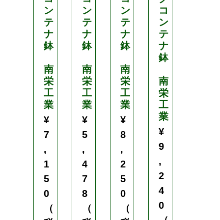
ン
ン
ン
コ
き
テ
テ
テ
ン
防
ナ
ナ
ナ
テ
止
鉢
鉢
鉢
ナ
エ
鉢
ア
南
南
南
ー
栄
栄
栄
南
プ
工
工
工
栄
ル
業
業
業
工
ー
業
ニ
¥
¥
¥
ン
¥
7
5
8
グ
9
,
,
,
コ
,
ン
1
4
2
テ
2
5
7
5
ナ
4
0
8
0
鉢
0
（
（
（