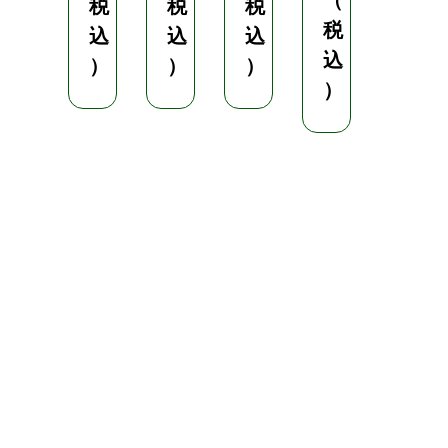
（
南
税
税
税
栄
税
込
込
込
工
込
）
）
）
業
）
¥
1
,
1
3
3
（
税
込
）