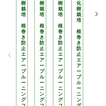
樹
樹
樹
化
栽
栽
栽
樹
果
培
培
培
栽
樹
培
観
根
根
根
葉
巻
巻
巻
根
植
き
き
き
巻
物
防
防
防
き
多
止
止
止
防
肉
エ
エ
エ
止
植
ア
ア
ア
エ
物
ー
ー
ー
ア
緑
プ
プ
プ
ー
化
ル
ル
ル
プ
樹
ー
ー
ー
ル
栽
ニ
ニ
ニ
ー
培
ン
ン
ン
ニ
グ
グ
グ
ン
根
コ
コ
コ
グ
巻