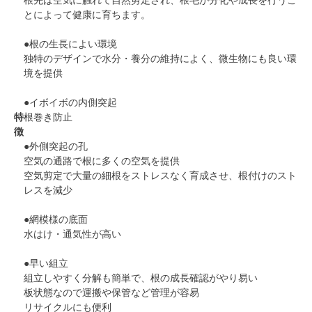
根先は空気に触れて自然剪定され、根毛が分化や成長を行うこ
とによって健康に育ちます。
●根の生長によい環境
独特のデザインで水分・養分の維持によく、微生物にも良い環
境を提供
●イボイボの内側突起
特
根巻き防止
徴
●外側突起の孔
空気の通路で根に多くの空気を提供
空気剪定で大量の細根をストレスなく育成させ、根付けのスト
レスを減少
●網模様の底面
水はけ・通気性が高い
●早い組立
組立しやすく分解も簡単で、根の成長確認がやり易い
板状態なので運搬や保管など管理が容易
リサイクルにも便利