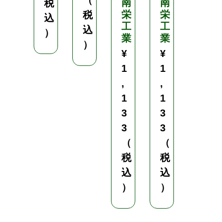
（
（
南
南
税
栄
栄
税
税
込
工
工
込
込
）
業
業
）
）
¥
¥
1
1
,
,
1
1
3
3
3
3
（
（
税
税
込
込
）
）