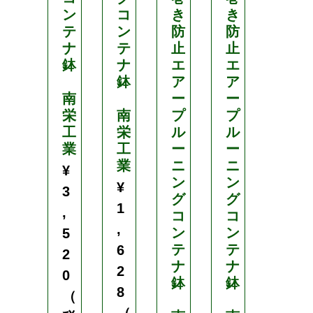
ン
コ
き
き
コ
テ
ン
防
防
ン
ナ
テ
止
止
テ
鉢
ナ
エ
エ
ナ
鉢
ア
ア
鉢
南
ー
ー
栄
南
プ
プ
南
工
栄
ル
ル
栄
業
工
ー
ー
工
業
ニ
ニ
業
¥
ン
ン
¥
¥
3
グ
グ
1
9
,
コ
コ
,
,
ン
ン
5
テ
テ
6
2
2
ナ
ナ
2
4
0
鉢
鉢
8
0
（