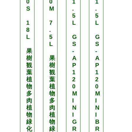
0
0
1
1
0
S
M
.
.
L
5
5
1
7
L
L
1
8
.
1
L
5
G
G
0
L
S
S
L
果
-
-
樹
果
A
A
果
観
樹
P
P
樹
葉
観
1
1
観
植
葉
2
2
葉
物
植
0
0
植
多
物
M
M
物
肉
多
I
I
多
植
肉
N
N
肉
物
植
I
I
植
緑
物
G
B
物
化
緑
R
R
緑