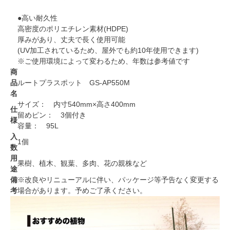
●高い耐久性
高密度のポリエチレン素材(HDPE)
厚みがあり、丈夫で長く使用可能
(UV加工されているため、屋外でも約10年使用できます)
※ご使用環境によって変わるため、年数は参考値です
商
品
ルートプラスポット GS-AP550M
名
サイズ： 内寸540mm×高さ400mm
仕
留めピン： 3個付き
様
容量： 95L
入
1個
数
用
果樹、植木、観葉、多肉、花の親株など
途
備
※改良やリニューアルに伴い、パッケージ等予告なく変更する
考
場合があります。予めご了承ください。