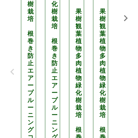
樹
化
化
栽
樹
果
果
樹
培
栽
樹
樹
栽
培
観
観
培
根
葉
葉
巻
根
植
植
根
き
巻
物
物
巻
防
き
多
多
き
止
防
肉
肉
防
エ
止
植
植
止
ア
エ
物
物
エ
ー
ア
緑
緑
ア
プ
ー
化
化
ー
ル
プ
樹
樹
プ
ー
ル
栽
栽
ル
ニ
ー
培
培
ー
ン
ニ
ニ
グ
ン
根
根
ン
コ
グ
巻
巻
グ