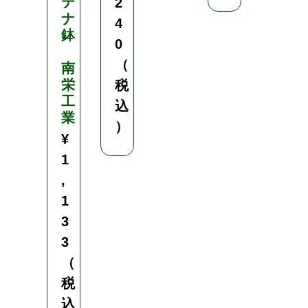
テ
ク
2
ナ
チ
4
鉢
ン
0
ゲ
（
南
ン
栄
サ
税
工
イ
込
業
¥
）
¥
4
1
9
,
,
1
5
3
0
3
0
（
（
税
税
込