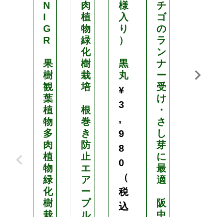
N
肉
様
チ
.
I
植
入
ゴ
8
G
物
り
の
c
R
緑
）
ラ
m
化
ン
果
樹
黒
ナ
四
樹
栽
丸
ー
角
観
培
受
¥
葉
け
穴
3
植
根
・
数
,
物
巻
さ
1
多
き
し
4
9
肉
防
芽
4
8
植
止
に
0
物
エ
最
お
（
緑
ア
適
得
化
ー
な
税
樹
プ
阪
ケ
込
栽
ル
中
ー