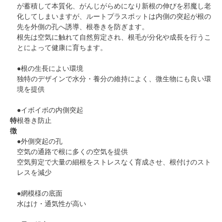
が蓄積して本質化、がんじがらめになり新根の伸びを邪魔し老
化してしまいますが、ルートプラスポットは内側の突起が根の
先を外側の孔へ誘導、根巻きを防ぎます。
根先は空気に触れて自然剪定され、根毛が分化や成長を行うこ
とによって健康に育ちます。
●根の生長によい環境
独特のデザインで水分・養分の維持によく、微生物にも良い環
境を提供
●イボイボの内側突起
特
根巻き防止
徴
●外側突起の孔
空気の通路で根に多くの空気を提供
空気剪定で大量の細根をストレスなく育成させ、根付けのスト
レスを減少
●網模様の底面
水はけ・通気性が高い