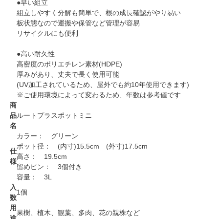
●早い組立
組立しやすく分解も簡単で、根の成長確認がやり易い
板状態なので運搬や保管など管理が容易
リサイクルにも便利
●高い耐久性
高密度のポリエチレン素材(HDPE)
厚みがあり、丈夫で長く使用可能
(UV加工されているため、屋外でも約10年使用できます)
※ご使用環境によって変わるため、年数は参考値です
商
品
ルートプラスポットミニ
名
カラー： グリーン
ポット径： (内寸)15.5cm (外寸)17.5cm
仕
高さ： 19.5cm
様
留めピン： 3個付き
容量： 3L
入
1個
数
用
果樹、植木、観葉、多肉、花の親株など
途