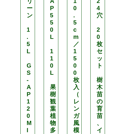
リ
A
1
2
N
ー
P
0
4
o
ン
5
.
穴
.
5
5
1
1
0
c
2
2
.
L
m
0
5
／
枚
1
L
1
1
セ
2
1
5
ッ
号
G
0
0
ト
S
L
0
径
-
枚
樹
3
A
果
入
木
.
P
樹
（
苗
5
1
観
レ
の
c
2
葉
ン
育
m
0
植
ガ
苗
×
M
物
風
、
高
I
多
模
イ
3