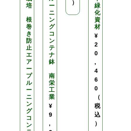
）
培
ー
緑
ス
ニ
化
販
根
ン
資
売
巻
グ
材
3
き
コ
0
¥
防
ン
0
2
止
テ
冊
0
エ
ナ
入
ア
鉢
り
,
ー
4
プ
南
レ
6
ル
栄
タ
0
ー
工
ス
ニ
業
白
（
ン
菜
¥
税
グ
ス
9
込
コ
ト
,
）
ン
ッ