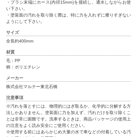
・ブラシ末端にホース(内径15mm)を接続し、通水しながらお使
い下さい。
・塗装面の汚れを取り除く際は、特に力を入れずに擦りすぎない
ようにして下さい。
サイズ
全長約400mm
材質
毛：PP
柄：ポリエチレン
メーカー
株式会社マルテー東北石橋
注意事項
※汚れを落とすには、物理的にはぎ取るか、化学的に分解する方
法しかありません。塗装面に力を加えず、汚れだけを取り除くこ
とは非常に困難です。洗車するときは、商品パッケージの使用上
の注意をよく読み安全にご使用ください。
※使用する前にはあらかじめ大量の水で車などの付着している汚