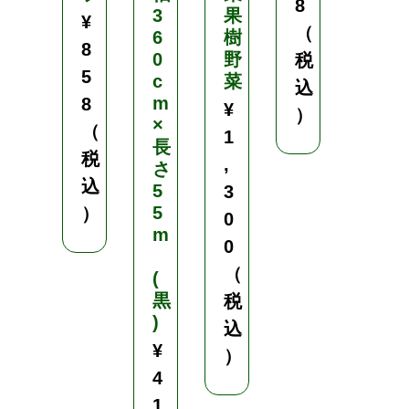
8
（
3
果
¥
（
6
樹
税
8
0
野
税
込
5
c
菜
込
）
m
8
¥
）
×
（
1
長
税
,
さ
込
5
3
5
）
0
m
0
（
(
黒
税
)
込
¥
）
4
1