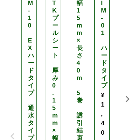
M
T
幅
I
ー
-
K
1
M
1
プ
5
-
（
0
ー
m
0
ポ
ル
m
1
リ
E
シ
×
プ
X
ー
長
ハ
ロ
ハ
ト
さ
ー
ピ
ー
4
ド
レ
ド
厚
0
タ
ン
タ
み
m
イ
）
イ
0
プ
¥
プ
.
5
¥
1
1
巻
1
,
通
5
,
水
m
誘
3
タ
m
引
4
0
イ
×
結
0
0
プ
幅
束