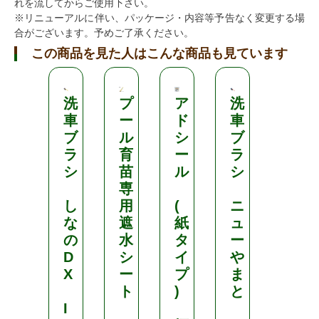
れを流してからご使用下さい。
※リニューアルに伴い、パッケージ・内容等予告なく変更する場
合がございます。予めご了承ください。
この商品を見た人はこんな商品も見ています
洗
プ
ア
洗
P
車
ー
ド
車
P
ブ
ル
シ
ブ
バ
ラ
育
ー
ラ
イ
シ
苗
ル
シ
ン
専
ダ
し
用
(
ニ
ー
な
遮
紙
ュ
紐
の
水
タ
ー
D
シ
イ
や
発
X
ー
プ
ま
泡
ト
)
と
ブ
I
ル