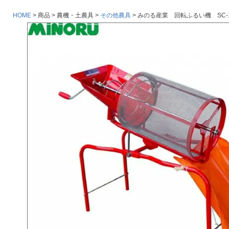
HOME
商品
農機・土農具
その他農具
みのる産業 回転ふるい機 SC