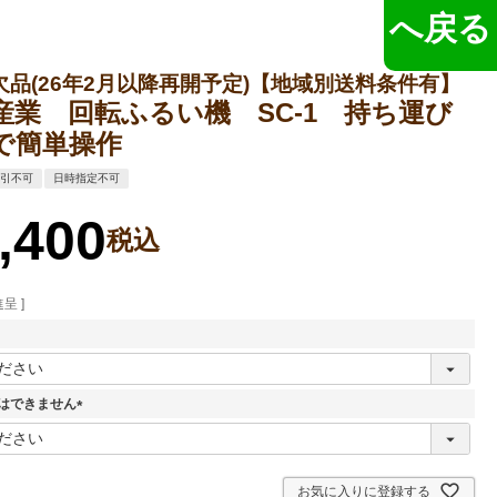
へ戻る
欠品(26年2月以降再開予定)【地域別送料条件有】
産業 回転ふるい機 SC-1 持ち運び
で簡単操作
代引不可
日時指定不可
,400
税込
呈 ]
はできません
(
必
須
)
お気に入りに登録する