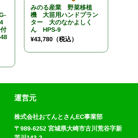
みのる産業 野菜移植
みの
G-
機 大苗用ハンドプラン
SC-
4
ター 大のなかよしく
るい
ル付
ん HPS-9
¥
6,3
48
¥
43,780
（税込）
運営元
株式会社おてんとさんEC事業部
〒989-6252 宮城県大崎市古川荒谷字新
芋川143-2