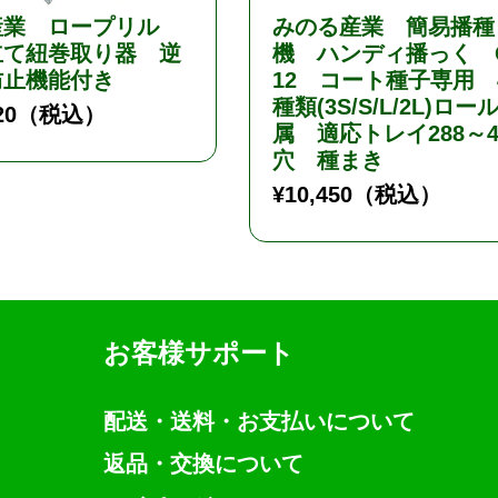
産業 ロープリル
みのる産業 簡易播種
立て紐巻取り器 逆
機 ハンディ播っく 
防止機能付き
12 コート種子専用 
種類(3S/S/L/2L)ロー
20
（税込）
属 適応トレイ288～4
穴 種まき
¥
10,450
（税込）
お客様サポート
配送・送料・お支払いについて
返品・交換について