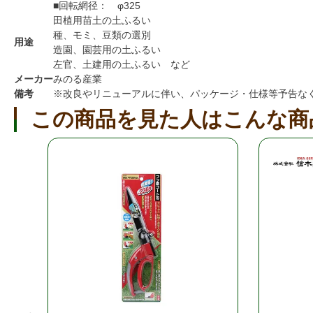
■回転網径： φ325
田植用苗土の土ふるい
種、モミ、豆類の選別
用途
造園、園芸用の土ふるい
左官、土建用の土ふるい など
メーカー
みのる産業
備考
※改良やリニューアルに伴い、パッケージ・仕様等予告な
この商品を見た人はこんな商