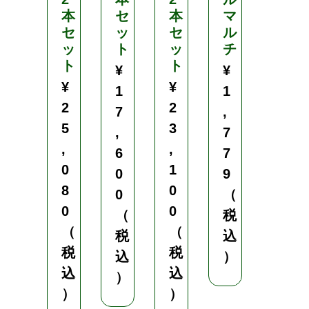
本
セ
本
マ
セ
ッ
セ
ル
2
ッ
ト
ッ
チ
本
ト
ト
セ
¥
¥
ッ
¥
¥
1
1
ト
2
2
7
,
¥
5
3
,
7
2
,
,
6
7
3
0
1
0
9
,
8
0
0
（
6
0
0
（
税
5
（
（
税
込
0
税
税
込
）
（
込
込
）
税
）
）
込