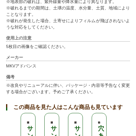
※地表部の破れは、紫外線量や降水量により異なります。
※破れるまでの期間は、土壌の温度、水分量、土質、地域により
ことなります。
※破れが発生した場合、土寄せによりフィルムが飛ばされないよ
うな対応をしてください。
使用上の注意
5枚目の画像をご確認ください。
メーカー
MKVアドバンス
備考
※改良やリニューアルに伴い、パッケージ・内容等予告なく変更
する場合がございます。予めご了承ください。
この商品を見た人はこんな商品も見ています
サ
サ
サ
穴
サ
ン
ン
ン
あ
ン