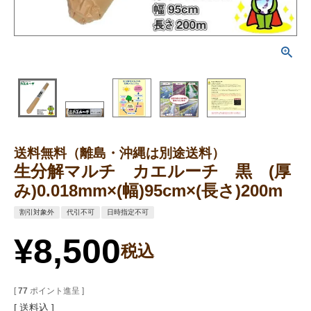
送料無料（離島・沖縄は別途送料）
生分解マルチ カエルーチ 黒 (厚
み)0.018mm×(幅)95cm×(長さ)200m
割引対象外
代引不可
日時指定不可
¥
8,500
税込
[
77
ポイント進呈 ]
送料込