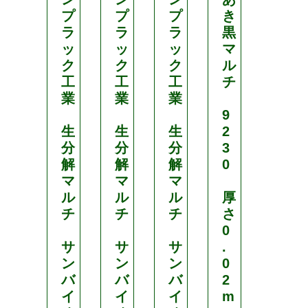
プ
プ
プ
き
プ
ラ
ラ
ラ
黒
ラ
ッ
ッ
ッ
マ
ッ
ク
ク
ク
ル
ク
工
工
工
チ
工
業
業
業
業
9
生
生
生
2
生
分
分
分
3
分
解
解
解
0
解
マ
マ
マ
マ
ル
ル
ル
厚
ル
チ
チ
チ
さ
チ
0
サ
サ
サ
.
サ
ン
ン
ン
0
ン
バ
バ
バ
2
バ
イ
イ
イ
m
イ