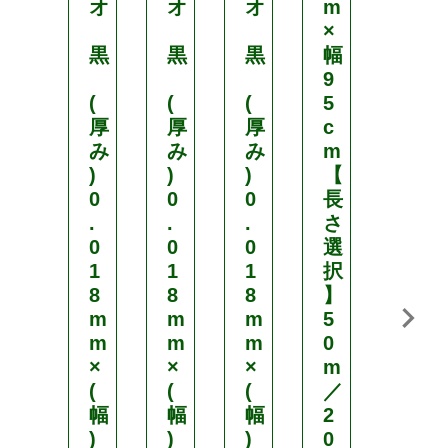
オ
オ
オ
m
オ
×
黒
黒
黒
幅
半
9
透
(
(
(
5
明
厚
厚
厚
c
み
み
み
m
(
)
)
)
【
厚
0
0
0
長
み
.
.
.
さ
)
0
0
0
選
0
1
1
1
択
.
8
8
8
】
0
m
m
m
5
1
m
m
m
0
8
×
×
×
m
m
(
(
(
／
m
幅
幅
幅
2
×
)
)
)
0
(