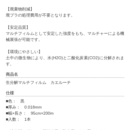
【廃棄物削減】
廃プラの処理費用が不要となります。
【安定品質】
マルチフィルムとして安定した強度をもち、マルチャーによる機
械展張が可能です。
【環境にやさしい】
土中の微生物により、水(H2O)と二酸化炭素(CO2)に分解されま
す。
商品名
生分解マルチフィルム カエルーチ
仕様
■色： 黒
■厚み： 0.018mm
■幅×長さ： 95cm×200m
■入数： 1本