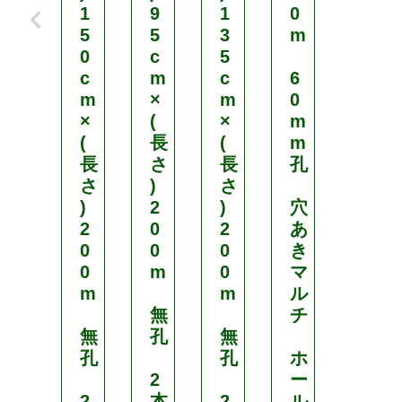
1
9
1
0
幅
5
5
3
m
)
0
c
5
1
c
m
c
6
3
m
×
m
0
5
×
(
×
m
c
(
長
(
m
m
長
さ
長
孔
×
さ
)
さ
(
)
2
)
穴
長
2
0
2
あ
さ
0
0
0
き
)
0
m
0
マ
2
m
m
ル
0
無
チ
0
無
孔
無
m
孔
孔
ホ
2
ー
無
2
本
2
ル
孔