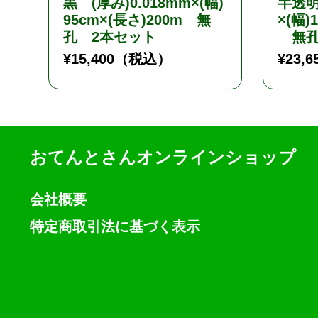
黒 (厚み)0.018mm×(幅)
半透明
95cm×(長さ)200m 無
×(幅)
孔 2本セット
無孔
¥
15,400
（税込）
¥
23,6
おてんとさんオンラインショップ
会社概要
特定商取引法に基づく表示