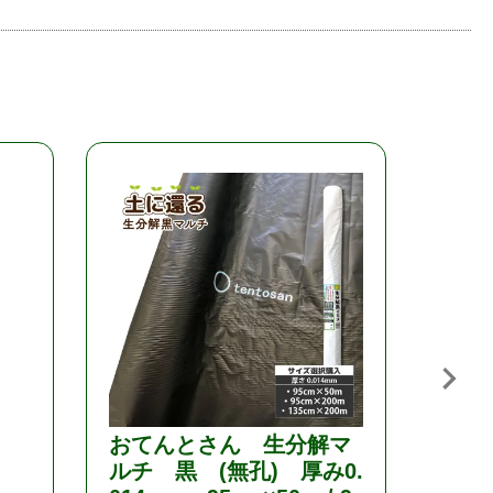
l
おてんとさん 生分解マ
生分
ルチ 黒 (無孔) 厚み0.
チ 黒