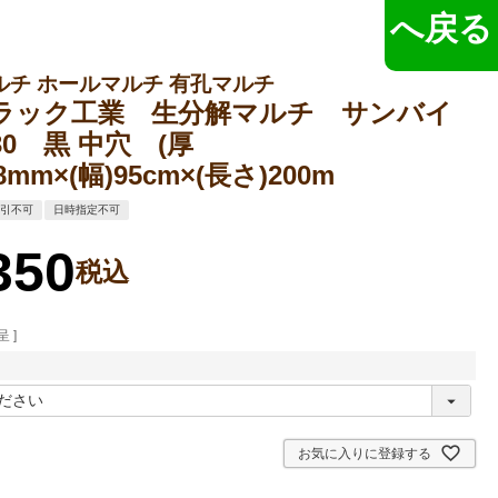
へ戻る
ルチ ホールマルチ 有孔マルチ
ラック工業 生分解マルチ サンバイ
30 黒 中穴 (厚
18mm×(幅)95cm×(長さ)200m
代引不可
日時指定不可
350
税込
 ]
お気に入りに登録する