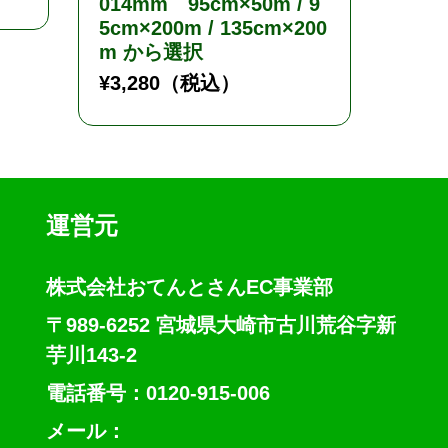
014mm 95cm×50m / 9
×(幅
5cm×200m / 135cm×200
¥
8,5
m から選択
¥
3,280
（税込）
運営元
株式会社おてんとさんEC事業部
〒989-6252 宮城県大崎市古川荒谷字新
芋川143-2
電話番号：0120-915-006
メール：