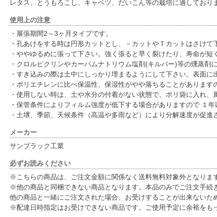
レタス、とうもろこし、キャベツ、だいこん等の栽培に適しており
使用上の注意
・展張期間2～3ヶ月タイプです。
・孔あけをする時は円形カットとし、－カットやＴカットはさけて
・ややゆるめに張って下さい。強く張ると早く裂けたり、寿命が短
・クロルピクリンやカーバムナトリウム塩剤(キルパー)等の燻蒸剤
・すき込みの際は土中にしっかり埋まるようにして下さい。表面に
・ポリエチレンに比べ保温性、保湿性がやや落ちることがあります
・使用しない時は、土や水分の付着がない状態で、ポリ袋に入れ、
・保管条件によりフィルム強度が低下する場合がありますので １年
・土壌、季節、天候条件（高温や多雨など）により分解速度が促進
メーカー
サンプラック工業
必ずお読みください
※こちらの商品は、ご注文金額に関係なく送料無料対象外となりま
※他の商品と同梱できない商品となります。本品のみでご注文手続
他の商品と一緒にご注文された場合、お受けすることが出来ないた
※配達日時指定はお受けできない商品です。ご使用予定に余裕をも