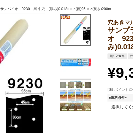
オ 9230 黒 中穴 (厚み)0.018mm×(幅)95cm×(長さ)200m
穴あきマ
サンプ
オ 92
み)0.0
割引対象外
¥
9,
[
85
ポイント進呈
■送料条件
(
必
須
)