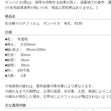
サンバイオ(黒)は、雑草を抑制する効果が高く、温暖地での春作・
(※全光線透過率が低いため、地温上昇効果はありません。)
商品名
生分解マルチフィルム サンバイオ 有孔 9230
仕様
■色： 半透明
■厚み： 0.018mm
■幅×長さ： 95cm×200m
■孔径： 60mm
■畝間： 45cm
■株間： 30cm
■列： 2列千鳥
■入数： 1本
※地表部の破れは、紫外線量や降水量により異なります。
※破れるまでの期間は、土壌の温度、水分量、土質、地域によりこ
※破れが発生した場合、土寄せによりフィルムが飛ばされないよう
主な適用作物