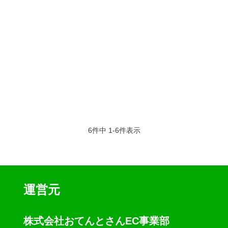
6
件中
1
-
6
件表示
運営元
株式会社おてんとさんEC事業部