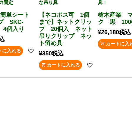
力固定
な吊り具
具！
 簡単シート
【ネコポス可 1個
槍木産業 
 SKC-
まで】ネットクリッ
ク 黒 10
C 4個入り
プ 20個入 ネット
¥
26,180
税込
吊りクリップ ネッ
込
ト留め具
カートに入
トに入れる
¥
350
税込
カートに入れる