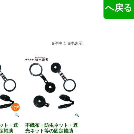
へ戻る
6
件中
1
-
6
件表示
ット・遮
不織布・防虫ネット・遮
定補助
光ネット等の固定補助