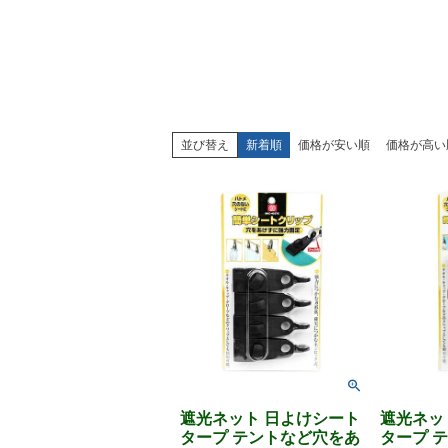
並び替え
新着順
価格が安い順
価格が高い
遮光ネット 日よけシート
遮光ネッ
タープ テントなど穴をあ
タープ 