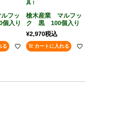
具！
マルフッ
槍木産業 マルフッ
00個入り
ク 黒 100個入り
¥
2,970
税込
れる
カートに入れる