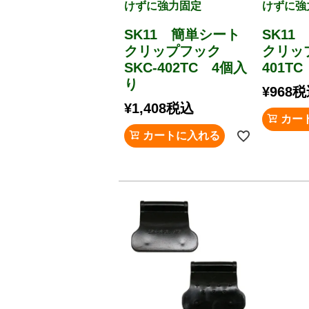
けずに強力固定
けずに強
SK11 簡単シート
SK11
クリップフック
クリップ
SKC-402TC 4個入
401T
り
¥
968
税
¥
1,408
税込
カー
カートに入れる