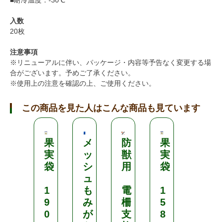
入数
20枚
注意事項
※リニューアルに伴い、パッケージ・内容等予告なく変更する場
合がございます。予めご了承ください。
※使用上の注意を確認の上、ご使用ください。
この商品を見た人はこんな商品も見ています
果
メ
防
果
ニ
実
ッ
獣
実
ッ
袋
シ
用
袋
テ
ュ
ン
1
も
電
1
9
み
柵
5
ペ
0
が
支
8
ー