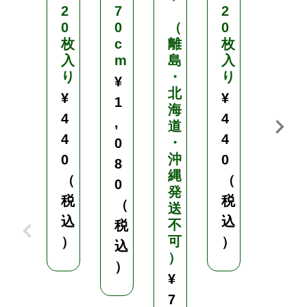
2
7
2
5
0
0
（
0
c
枚
c
離
枚
m
入
m
島
入
×
り
・
り
高
¥
北
3
¥
¥
1
海
.
4
4
,
道
8
4
4
・
c
0
沖
m
0
0
8
縄
（
（
0
発
四
税
税
（
送
角
込
込
不
税
可
穴
）
）
込
）
数
）
1
¥
2
7
8