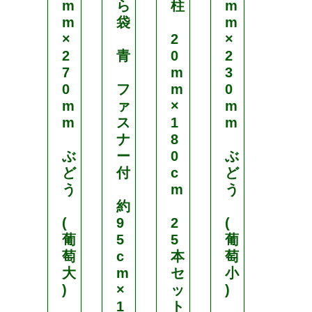
m
ら
柱
m
パ
m
袋
m
ー
×
2
×
ポ
2
青
0
2
ッ
7
m
3
ト
0
フ
m
0
m
ァ
×
m
N
m
ス
1
m
o
ナ
8
.
ぶ
ー
0
ぶ
1
ど
付
c
ど
1
う
m
う
約
1
(
9
2
(
1
葡
5
5
葡
号
萄
c
本
萄
大
m
セ
小
径
)
×
ッ
)
3
1
ト
.