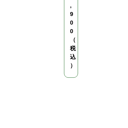
,
1
9
冊
0
0
レ
（
タ
ス
税
ス
込
イ
）
ー
ト
コ
ー
ン
白
菜
春
菊