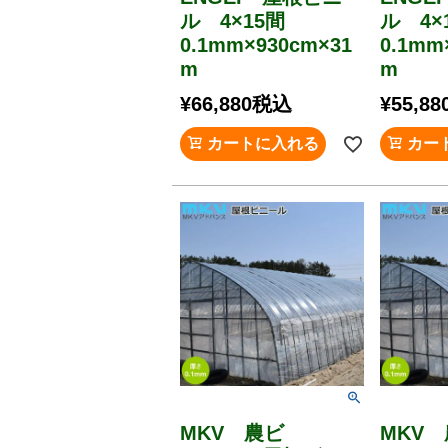
ル 4×15間
ル 4
0.1mm×930cm×31
0.1mm
m
m
¥
66,880
税込
¥
55,88
カートに入れる
カー
MKV 農ビ
MKV