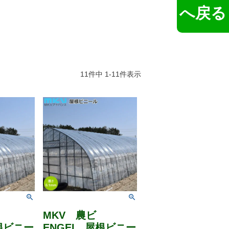
へ戻る
11
件中
1
-
11
件表示
MKV 農ビ
根ビニー
ENGEI 屋根ビニー