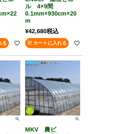
間
ル 4×9間
cm×22
0.1mm×930cm×20
m
¥
42,680
税込
れる
カートに入れる
MKV 農ビ