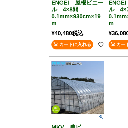
ENGEI 屋根ビニー
ENGE
ル 4×8間
ル 4
0.1mm×930cm×19
0.1mm
m
m
¥
40,480
税込
¥
36,08
カートに入れる
カー
MKV 農ビ