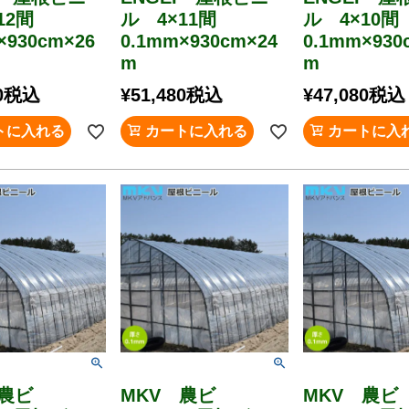
×12間
ル 4×11間
ル 4×10
×930cm×26
0.1mm×930cm×24
0.1mm×930
m
m
0
税込
¥
51,480
税込
¥
47,080
税込
トに入れる
カートに入れる
カートに入
 農ビ
MKV 農ビ
MKV 農ビ