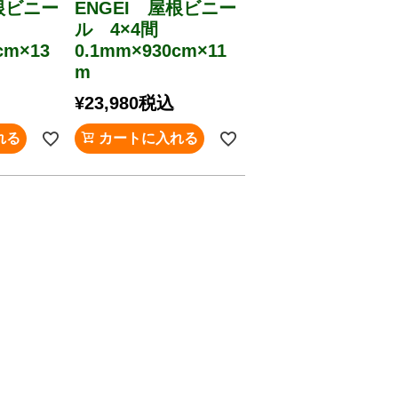
根ビニー
ENGEI 屋根ビニー
ル 4×4間
cm×13
0.1mm×930cm×11
m
¥
23,980
税込
れる
カートに入れる