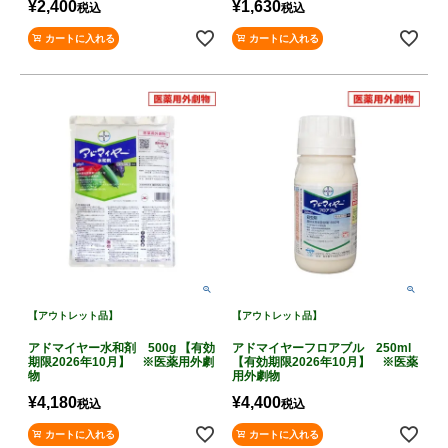
¥
2,400
¥
1,630
税込
税込
カートに入れる
カートに入れる
【アウトレット品】
【アウトレット品】
アドマイヤー水和剤 500g 【有効
アドマイヤーフロアブル 250ml
期限2026年10月】 ※医薬用外劇
【有効期限2026年10月】 ※医薬
物
用外劇物
¥
4,180
¥
4,400
税込
税込
カートに入れる
カートに入れる