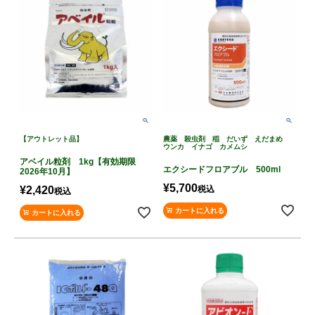
【アウトレット品】
農薬 殺虫剤 稲 だいず えだまめ
ウンカ イナゴ カメムシ
アベイル粒剤 1kg【有効期限
エクシードフロアブル 500ml
2026年10月】
¥
5,700
¥
2,420
税込
税込
カートに入れる
カートに入れる