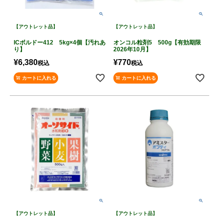
【アウトレット品】
【アウトレット品】
ICボルドー412 5kg×4個【汚れあ
オンコル粒剤5 500g【有効期限
り】
2026年10月】
¥
6,380
¥
770
税込
税込
カートに入れる
カートに入れる
【アウトレット品】
【アウトレット品】