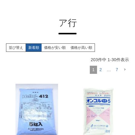
ア行
並び替え
新着順
価格が安い順
価格が高い順
203
件中
1
-
30
件表示
1
2
…
7