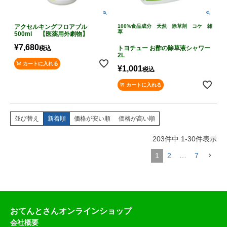
アクセルキングフロアブル
100%食品成分 天然 除草剤 コケ 雑
草
500ml 【医薬用外劇物】
¥
7,680
税込
トヨチュー お酢の除草液シャワー
2L
カートに入れる
¥
1,001
税込
カートに入れる
並び替え
新着順
価格が安い順
価格が高い順
203
件中
1
-
30
件表示
1
2
…
7
おてんとさんオンラインショップ
会社概要