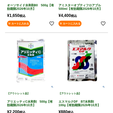
オーソサイド水和剤80 500g【有
アミスターオプティフロアブル
効期限2026年10月】
500ml【有効期限2026年10月】
¥
1,650
¥
4,400
税込
税込
カートに入れる
カートに入れる
【アウトレット品】
【アウトレット品】
アリエッティC水和剤 500g【有
エスマルクDF BT水和剤
効期限2026年10月】
100g【有効期限2026年10月】
¥
2,200
¥
880
税込
税込