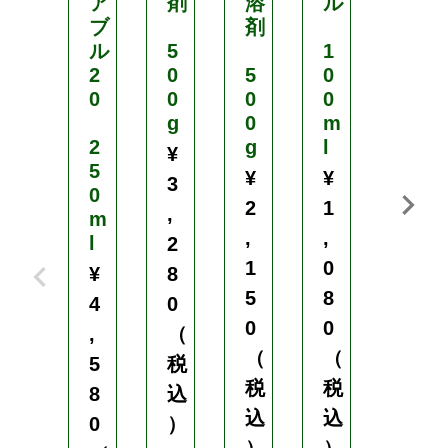
ア
剤
溶
ル
剤
ブ
剤
ル
5
1
5
2
0
5
0
0
0
0
0
0
0
g
0
m
g
2
g
l
¥
¥
5
¥
¥
3
4
0
2
1
,
,
m
,
,
l
2
1
1
0
¥
8
2
5
8
4
0
0
0
0
,
（
（
（
（
5
税
税
税
税
8
込
込
込
込
0
）
）