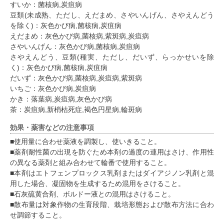
すいか：菌核病,炭疽病
豆類(未成熟、ただし、えだまめ、さやいんげん、さやえんどう
を除く)：灰色かび病,菌核病,炭疽病
えだまめ：灰色かび病,菌核病,紫斑病,炭疽病
さやいんげん：灰色かび病,菌核病,炭疽病
さやえんどう、豆類(種実、ただし、だいず、らっかせいを除
く)：灰色かび病,菌核病,炭疽病
だいず：灰色かび病,菌核病,炭疽病,紫斑病
いちご：灰色かび病,炭疽病
かき：落葉病,炭疽病,灰色かび病
茶：炭疽病,新梢枯死症,褐色円星病,輪斑病
効果・薬害などの注意事項
■使用量に合わせ薬液を調製し、使いきること。
■薬剤耐性菌の出現を防ぐため本剤の過度の連用はさけ、作用性
の異なる薬剤と組み合わせて輪番で使用すること。
■本剤はエトフェンプロックス乳剤またはダイアジノン乳剤と混
用した場合、凝固物を生成するため混用をさけること。
■石灰硫黄合剤、ボルドー液との混用はさけること。
■散布量は対象作物の生育段階、栽培形態および散布方法に合わ
せ調節すること。