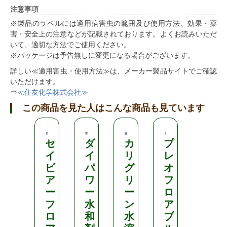
注意事項
※製品のラベルには適用病害虫の範囲及び使用方法、効果・薬
害・安全上の注意などが記載されております。よくお読みいただ
いて、適切な方法でご使用ください。
※パッケージは予告無しに変更になる場合がございます。
詳しい≪適用害虫・使用方法≫は、メーカー製品サイトでご確認
いただけます。
⇒
≪住友化学株式会社≫
この商品を見た人はこんな商品も見ています
セ
ダ
カ
プ
ベ
イ
イ
リ
レ
ネ
ビ
パ
グ
オ
セ
ア
ワ
リ
フ
ッ
ー
ー
ー
ロ
ト
フ
水
ン
ア
水
ロ
和
水
ブ
和