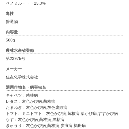
ベノミル・・・25.0%
毒性
普通物
内容量
500g
農林水産省登録
第23975号
メーカー
住友化学株式会社
適用作物名・病害虫名
キャベツ：菌核病
レタス：灰色かび病,菌核病
たまねぎ：灰色かび病,灰色腐敗病
トマト、ミニトマト：灰色かび病,菌核病,葉かび病,すすかび病
なす：灰色かび病,菌核病,黒枯病
きゅうり：灰色かび病,菌核病,炭疽病,褐斑病