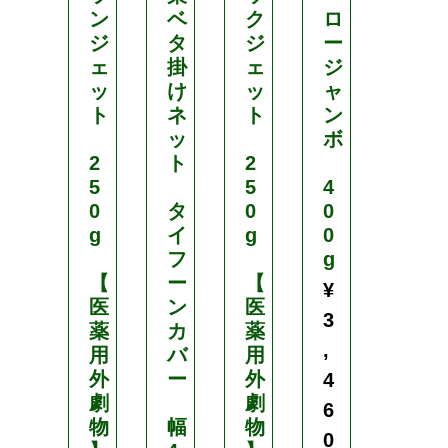
ン
ベ
ク
ロ
ド
ジ
タ
ジ
ー
ク
ェ
掛
ェ
ジ
ロ
ッ
け
ッ
ャ
ス
ト
ネ
ト
ン
ッ
ボ
ワ
2
ト
2
イ
5
5
4
ド
0
タ
0
0
ラ
g
イ
g
0
ッ
フ
g
セ
【
ー
【
ル
¥
医
ン
医
防
3
薬
カ
薬
風
,
用
バ
用
ネ
外
ー
外
ッ
4
劇
劇
ト
6
物
幅
物
0