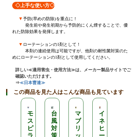
◇上手な使い方◇
▼
予防(早めの防除)を重点に！
発生前や発生初期から予防的にくん煙することで、優
れた防除効果を発揮します。
▼
ローテーションの1剤として！
本剤の連続使用は可能ですが、他剤の耐性菌対策のた
めにローテーションの1剤として使用してください。
詳しい≪適用害虫・使用方法≫は、メーカー製品サイトでご
確認いただけます。
⇒
≪日本曹達≫
この商品を見た人はこんな商品も見ています
モ
台
マ
イ
日
ス
風
ブ
ネ
本
ピ
対
リ
ヒ
ワ
ラ
策
ッ
ー
イ