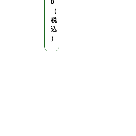
0
長
さ
（
5
税
0
込
m
）
¥
2
6
,
8
4
0
（
税
込
）