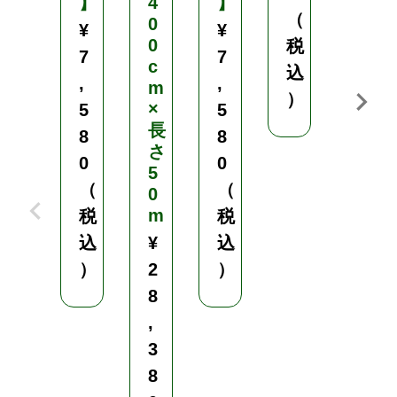
】
4
】
N
（
0
4
¥
¥
0
0
税
7
7
c
0
込
,
,
m
）
×
(
5
5
長
白
8
8
さ
)
0
0
5
（
（
0
目
m
合
税
税
4
込
¥
込
m
）
2
）
m
8
巾
,
3
3
m
8
×