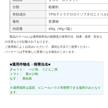
分類
殺菌剤
有効成分
TPN(テトラクロロイソフタロニトリル)・
毒性
普通物
内容量
400g（80g×5錠）
製品のラベルには適用病害虫の範囲及び使用方法、効果・薬害・安全上
の注意などが記載されております。
ご使用前によくお読みいただいて、適切な方法でご使用ください。
パッケージは予告無しに変更になる場合がございます。
■適用作物名・病害虫名■
きゅうり： べと病, うどんこ病
トマト： 葉かび病
なす： 黒枯病
※適用場所は温室、ビニールハウス等密閉できる場所のみとなり
ます。