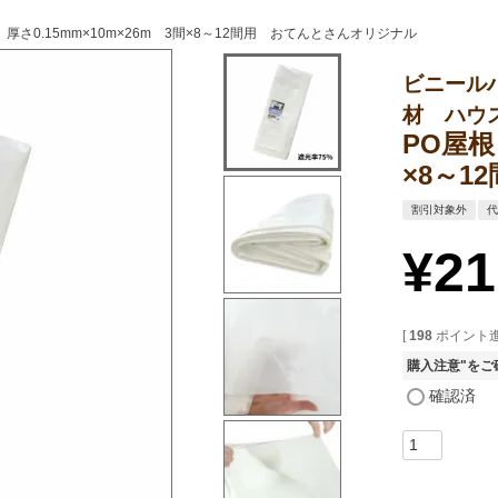
厚さ0.15mm×10m×26m 3間×8～12間用 おてんとさんオリジナル
ビニール
材 ハウ
PO屋根
×8～
割引対象外
¥
21
[
198
ポイント進
購入注意"を
確認済