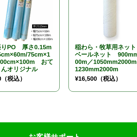
りPO 厚さ0.15m
稲わら・牧草用ネッ
cm×60m/75cm×1
ベールネット 900mm
100cm×100m おて
00m／1050mm2000
さんオリジナル
1230mm2000m
0
（税込）
¥
16,500
（税込）
お客様サポート