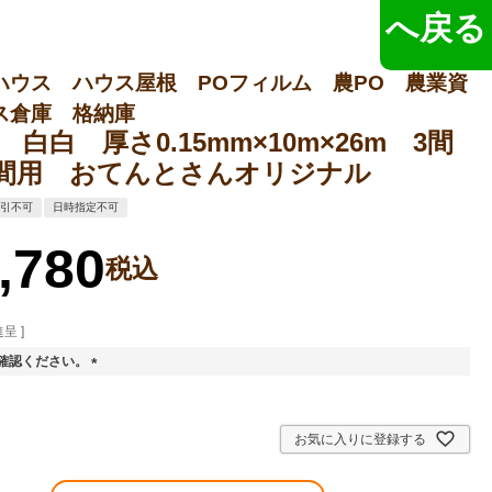
へ戻る
ハウス ハウス屋根 POフィルム 農PO 農業資
ス倉庫 格納庫
 白白 厚さ0.15mm×10m×26m 3間
12間用 おてんとさんオリジナル
代引不可
日時指定不可
,780
税込
呈 ]
ご確認ください。
(
必
須
お気に入りに登録する
)