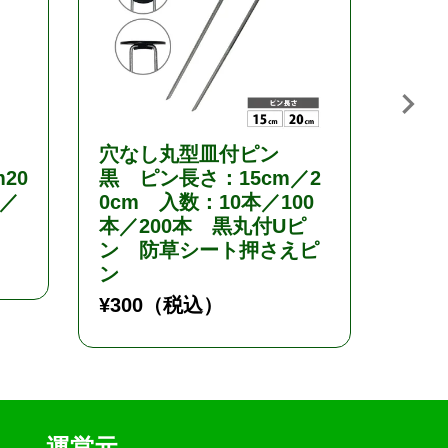
ト
穴なし丸型皿付ピン
流滴
20
黒 ピン長さ：15cm／2
ム 
m／
0cm 入数：10本／100
両面
本／200本 黒丸付Uピ
さ0
ン 防草シート押さえピ
をカ
ン
数量
¥
300
（税込）
¥
1,0
運営元