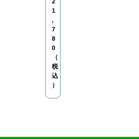
2
車
1
¥
,
5
7
1
8
,
0
6
（
5
税
6
込
（
）
税
込
）