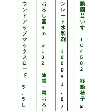
ウ
お
ン
動
A
ン
ろ
レ
園
R
ド
し
ー
芸
A
ア
器
ト
い
X
ッ
6
水
す
プ
m
和
ハ
マ
剤
T
ラ
ッ
S
C
ッ
ク
L
1
4
ク
ス
0
0
5
ス
ロ
2
0
0
ー
g
2
愛
ド
除
菜
¥
雪
移
号
1
5
・
動
,
.
雪
椅
S
5
お
子
W
0
L
ろ
-
7
¥
し
5