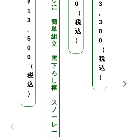
¥
0
3
に
1
1
（
,
4
3
簡
税
3
単
ア
,
込
0
組
ル
5
）
0
立
ミ
0
（
製
0
雪
税
下
い
（
込
ろ
ち
税
）
し
ご
込
棒
収
）
穫
ス
用
ノ
ワ
ー
ゴ
レ
ン
ー