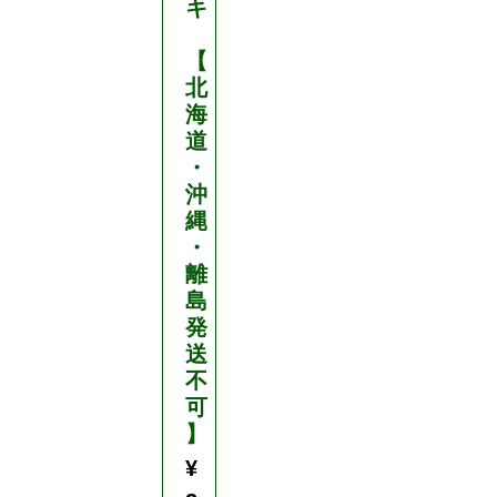
キ
5
段
【
タ
北
イ
海
プ
道
・
最
沖
大
縄
使
・
用
離
荷
島
重
発
5
送
0
不
k
可
g
】
運
¥
搬