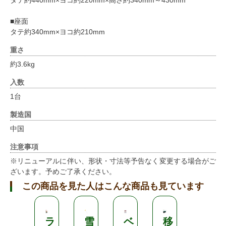
タテ約440mm×ヨコ約220mm×高さ約340mm～430mm
■座面
タテ約340mm×ヨコ約210mm
重さ
約3.6kg
入数
1台
製造国
中国
注意事項
※リニューアルに伴い、形状・寸法等予告なく変更する場合がご
ざいます。予めご了承ください。
この商品を見た人はこんな商品も見ています
ラ
雪
ベ
移
H