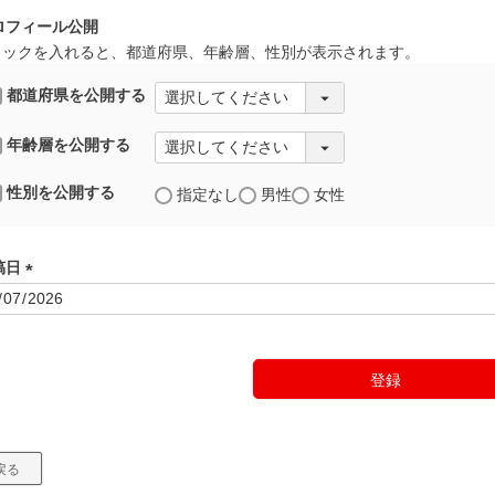
ロフィール公開
ェックを入れると、都道府県、年齢層、性別が表示されます。
都道府県を公開する
年齢層を公開する
性別を公開する
指定なし
男性
女性
稿日
(
必
須
)
登録
戻る