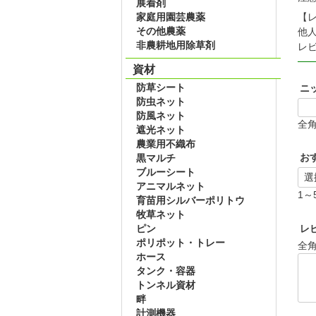
展着剤
家庭用園芸農薬
【
その他農薬
他
非農耕地用除草剤
レ
資材
防草シート
ニ
防虫ネット
防風ネット
全角
遮光ネット
農業用不織布
お
黒マルチ
ブルーシート
アニマルネット
1～
育苗用シルバーポリトウ
牧草ネット
ピン
レ
ポリポット・トレー
全角
ホース
タンク・容器
トンネル資材
畔
計測機器