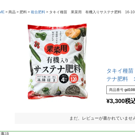
ME
商品
肥料
複合肥料
タキイ種苗 果菜用 有機入りサステナ肥料 16-10-
タキイ種苗
テナ肥料 16
商品番号
gd108
¥
3,300
税
まだ、レビューが書かれていませ
意事項