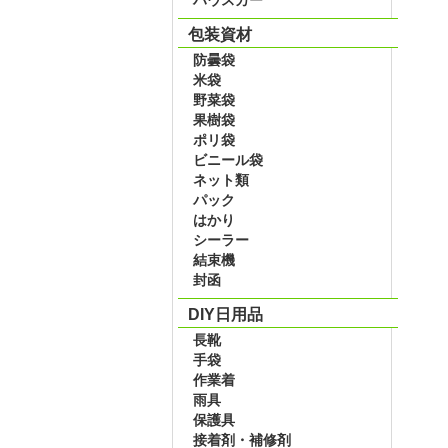
包装資材
防曇袋
米袋
野菜袋
果樹袋
ポリ袋
ビニール袋
ネット類
パック
はかり
シーラー
結束機
封函
DIY日用品
長靴
手袋
作業着
雨具
保護具
接着剤・補修剤