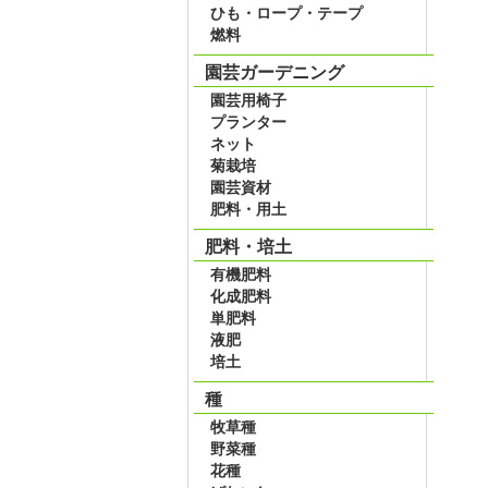
ひも・ロープ・テープ
燃料
園芸ガーデニング
園芸用椅子
プランター
ネット
菊栽培
園芸資材
肥料・用土
肥料・培土
有機肥料
化成肥料
単肥料
液肥
培土
種
牧草種
野菜種
花種