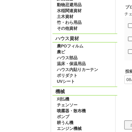
動物忌避用品
プ
水稲関連資材
チ
土木資材
竹・わら用品
その他資材
ハウス資材
農POフィルム
農ビ
ハウス部品
温床・保温用品
ハウス内貼りカーテン
投
ポリダクト
UVシート
機械
刈払機
チェンソー
噴霧器・散布機
ポンプ
耕うん機
エンジン機械