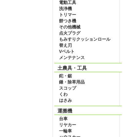
電動工具
洗浄機
トリマー
餅つき機
その他機械
点火プラグ
もみすりクッションロール
替え刃
Vベルト
メンテナンス
土農具・工具
鉈・鋸
鎌・除草用品
スコップ
くわ
はさみ
運搬機
台車
リヤカー
一輪車
ハウスカー