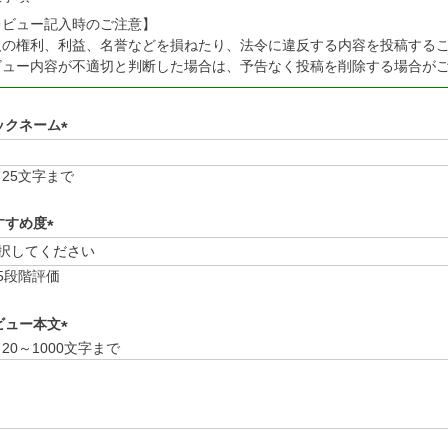
レビュー記入時のご注意】
人の権利、利益、名誉などを損ねたり、法令に違反する内容を投稿する
ビュー内容が不適切と判断した場合は、予告なく投稿を削除する場合が
ックネーム
(
必
25文字まで
須
)
すすめ度
(
必
5段階評価
須
)
ビュー本文
20～1000文字まで
(
必
須
)